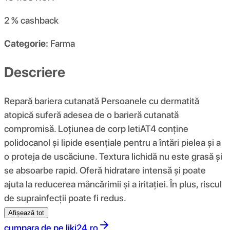
2 %
cashback
Categorie:
Farma
Descriere
Repară bariera cutanată Persoanele cu dermatită
atopică suferă adesea de o barieră cutanată
compromisă. Loțiunea de corp letiAT4 conține
polidocanol și lipide esențiale pentru a întări pielea și a
o proteja de uscăciune. Textura lichidă nu este grasă și
se absoarbe rapid. Oferă hidratare intensă și poate
ajuta la reducerea mâncărimii și a iritației. În plus, riscul
de suprainfecții poate fi redus.
Afișează tot
cumpara de pe
liki24.ro