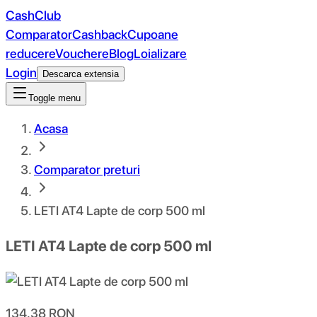
CashClub
Comparator
Cashback
Cupoane
reducere
Vouchere
Blog
Loializare
Login
Descarca extensia
Toggle menu
Acasa
Comparator preturi
LETI AT4 Lapte de corp 500 ml
LETI AT4 Lapte de corp 500 ml
134.38
RON