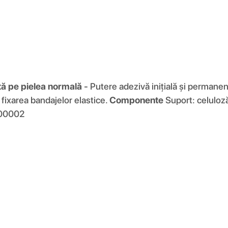
tă pe pielea normală
- Putere adezivă inițială și permanent
 fixarea bandajelor elastice.
Componente
Suport: celuloză
00002