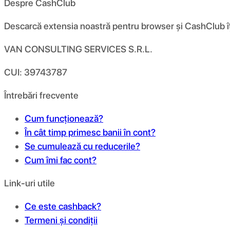
Despre CashClub
Descarcă extensia noastră pentru browser și CashClub îți d
VAN CONSULTING SERVICES S.R.L.
CUI: 39743787
Întrebări frecvente
Cum funcționează?
În cât timp primesc banii în cont?
Se cumulează cu reducerile?
Cum îmi fac cont?
Link-uri utile
Ce este cashback?
Termeni și condiții