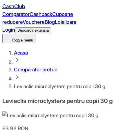
CashClub
Comparator
Cashback
Cupoane
reducere
Vouchere
Blog
Loializare
Login
Descarca extensia
Toggle menu
Acasa
Comparator preturi
Leviaclis microclysters pentru copii 30 g
Leviaclis microclysters pentru copii 30 g
63.93
RON