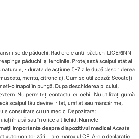
 transmise de păduchi. Radierele anti-păduchi LICERINN
respinge păduchii și lendinile. Protejează scalpul atât al
 100% naturale, - durata de acțiune 5-7 zile după deschiderea
a, muscata, menta, citronela). Cum se utilizează: Scoateți
neți-o înapoi în pungă. Dupa deschiderea plicului,
extern. Nu permiteți contactul cu ochii. Nu utilizați gumă
. Dacă scalpul tău devine iritat, umflat sau mâncărime,
buie consultate cu un medic. Depozitare:
ați în apă sau în orice alt lichid.
Numele
mații importante despre dispozitivul medical
Acesta
nat automonitorizării - are marcajul CE. Are o declarație