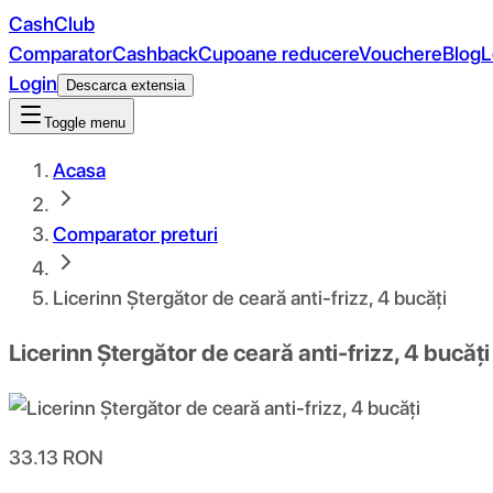
CashClub
Comparator
Cashback
Cupoane reducere
Vouchere
Blog
L
Login
Descarca extensia
Toggle menu
Acasa
Comparator preturi
Licerinn Ștergător de ceară anti-frizz, 4 bucăți
Licerinn Ștergător de ceară anti-frizz, 4 bucăți
33.13
RON