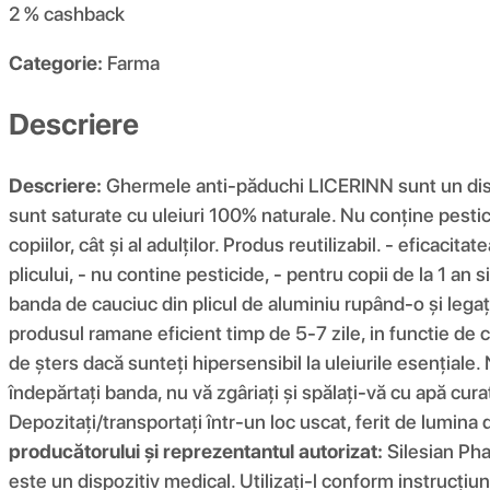
2 %
cashback
Categorie:
Farma
Descriere
Descriere:
Ghermele anti-păduchi LICERINN sunt un dispo
sunt saturate cu uleiuri 100% naturale. Nu conține pesticid
copiilor, cât și al adulților. Produs reutilizabil. - eficac
plicului, - nu contine pesticide, - pentru copii de la 1 an
banda de cauciuc din plicul de aluminiu rupând-o și legaț
produsul ramane eficient timp de 5-7 zile, in functie de c
de șters dacă sunteți hipersensibil la uleiurile esențiale. N
îndepărtați banda, nu vă zgâriați și spălați-vă cu apă c
Depozitați/transportați într-un loc uscat, ferit de lumina d
producătorului și reprezentantul autorizat:
Silesian Ph
este un dispozitiv medical. Utilizați-l conform instrucțiun