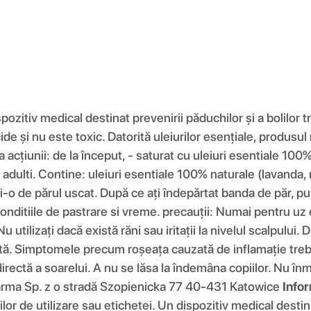
zitiv medical destinat prevenirii păduchilor și a bolilor
e și nu este toxic. Datorită uleiurilor esențiale, produsul 
itatea acțiunii: de la început, - saturat cu uleiuri esentiale
 si adulti. Contine: uleiuri esentiale 100% naturale (lavand
i-o de părul uscat. După ce ați îndepărtat banda de păr, pu
onditiile de pastrare si vreme. precauții: Numai pentru uz 
u utilizați dacă există răni sau iritații la nivelul scalpului
urată. Simptomele precum roșeața cauzată de inflamație tre
irectă a soarelui. A nu se lăsa la îndemâna copiilor. Nu înmui
arma Sp. z o stradă Szopienicka 77 40-431 Katowice
Infor
ilor de utilizare sau etichetei. Un dispozitiv medical desti