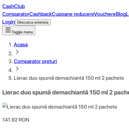
CashClub
Comparator
Cashback
Cupoane reducere
Vouchere
Blog
L
Login
Descarca extensia
Toggle menu
Acasa
Comparator preturi
Lierac duo spumă demachiantă 150 ml 2 pachete
Lierac duo spumă demachiantă 150 ml 2 pach
141.92
RON