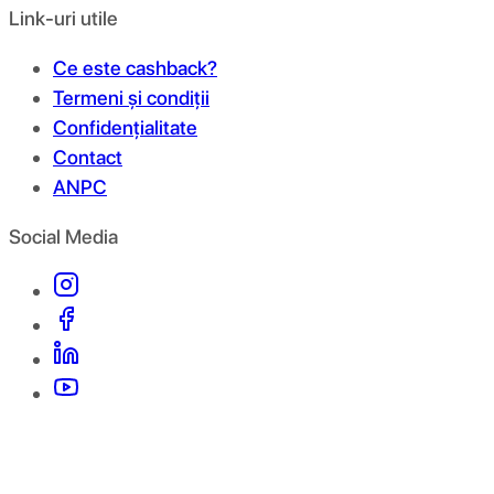
Link-uri utile
Ce este cashback?
Termeni și condiții
Confidențialitate
Contact
ANPC
Social Media