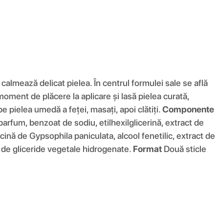
almează delicat pielea. În centrul formulei sale se află
ment de plăcere la aplicare și lasă pielea curată,
pe pielea umedă a feței, masați, apoi clătiți.
Componente
ă, parfum, benzoat de sodiu, etilhexilglicerină, extract de
cină de Gypsophila paniculata, alcool fenetilic, extract de
at de gliceride vegetale hidrogenate.
Format
Două sticle