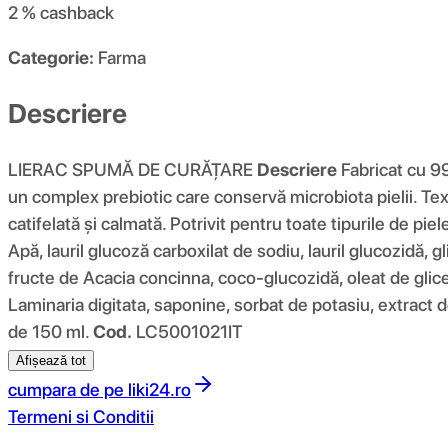
2 %
cashback
Categorie:
Farma
Descriere
LIERAC SPUMĂ DE CURĂȚARE
Descriere
Fabricat cu 99
un complex prebiotic care conservă microbiota pielii. Te
catifelată și calmată. Potrivit pentru toate tipurile de piel
Apă, lauril glucoză carboxilat de sodiu, lauril glucozidă, gl
fructe de Acacia concinna, coco-glucozidă, oleat de glicer
Laminaria digitata, saponine, sorbat de potasiu, extract d
de 150 ml.
Cod.
LC5001021IT
Afișează tot
cumpara de pe
liki24.ro
Termeni si Conditii