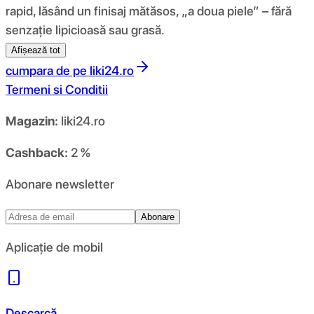
rapid, lăsând un finisaj mătăsos, „a doua piele” – fără
senzație lipicioasă sau grasă.
Afișează tot
cumpara de pe
liki24.ro
Termeni si Conditii
Magazin:
liki24.ro
Cashback:
2 %
Abonare newsletter
Abonare
Aplicație de mobil
Descarcă