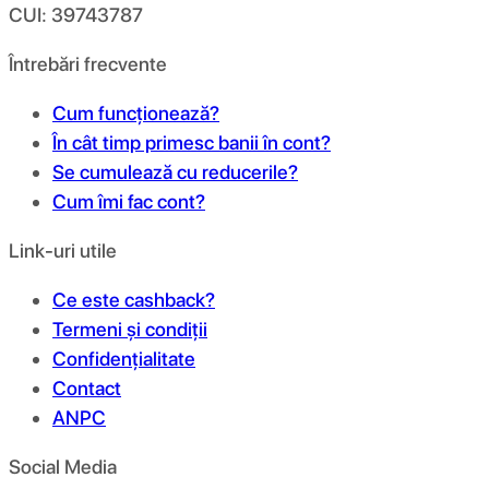
CUI: 39743787
Întrebări frecvente
Cum funcționează?
În cât timp primesc banii în cont?
Se cumulează cu reducerile?
Cum îmi fac cont?
Link-uri utile
Ce este cashback?
Termeni și condiții
Confidențialitate
Contact
ANPC
Social Media