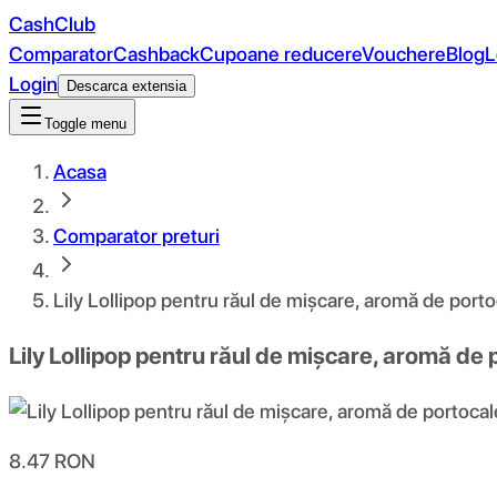
CashClub
Comparator
Cashback
Cupoane reducere
Vouchere
Blog
L
Login
Descarca extensia
Toggle menu
Acasa
Comparator preturi
Lily Lollipop pentru răul de mișcare, aromă de porto
Lily Lollipop pentru răul de mișcare, aromă de 
8.47
RON