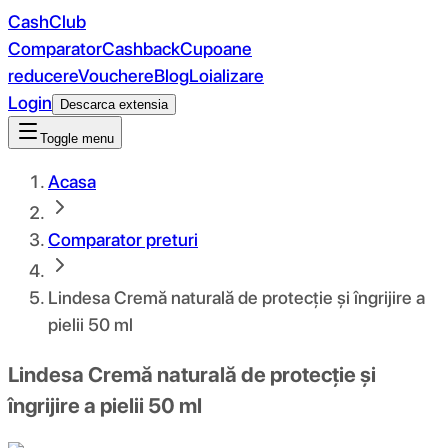
CashClub
Comparator
Cashback
Cupoane
reducere
Vouchere
Blog
Loializare
Login
Descarca extensia
Toggle menu
Acasa
Comparator preturi
Lindesa Cremă naturală de protecție și îngrijire a
pielii 50 ml
Lindesa Cremă naturală de protecție și
îngrijire a pielii 50 ml