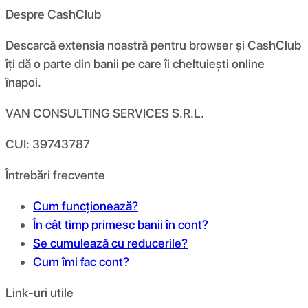
Despre CashClub
Descarcă extensia noastră pentru browser și CashClub
îți dă o parte din banii pe care îi cheltuiești online
înapoi.
VAN CONSULTING SERVICES S.R.L.
CUI: 39743787
Întrebări frecvente
Cum funcționează?
În cât timp primesc banii în cont?
Se cumulează cu reducerile?
Cum îmi fac cont?
Link-uri utile