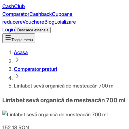
CashClub
Comparator
Cashback
Cupoane
reducere
Vouchere
Blog
Loializare
Login
Descarca extensia
Toggle menu
Acasa
Comparator preturi
Linfabet sevă organică de mesteacăn 700 ml
Linfabet sevă organică de mesteacăn 700 ml
152.18
RON