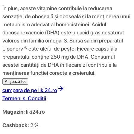
În plus, aceste vitamine contribuie la reducerea
senzației de oboseală și oboseală și la menținerea unui
metabolism adecvat al homocisteinei. Acidul
docosahexaenoic (DHA) este un acid gras nesaturat
valoros din familia omega-3. Sursa sa din preparatul
Liponerv ® este uleiul de pește. Fiecare capsulă a
preparatului conține 250 mg de DHA. Consumul
acestei cantități de DHA în fiecare zi contribuie la
menținerea funcției corecte a creierului.
Afișează tot
cumpara de pe
liki24.ro
Termeni si Conditii
Magazin:
liki24.ro
Cashback:
2 %