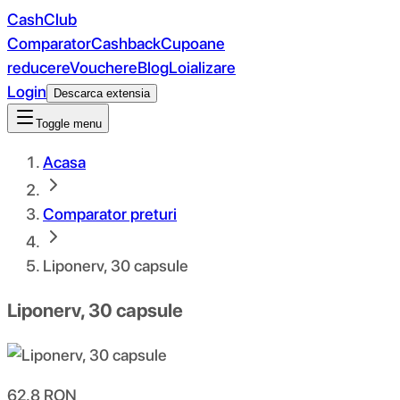
CashClub
Comparator
Cashback
Cupoane
reducere
Vouchere
Blog
Loializare
Login
Descarca extensia
Toggle menu
Acasa
Comparator preturi
Liponerv, 30 capsule
Liponerv, 30 capsule
62.8
RON