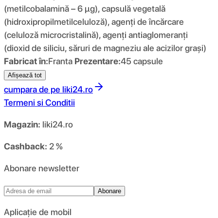
(metilcobalamină – 6 μg), capsulă vegetală
(hidroxipropilmetilceluloză), agenți de încărcare
(celuloză microcristalină), agenți antiaglomeranți
(dioxid de siliciu, săruri de magneziu ale acizilor grași)
Fabricat în:
Franta
Prezentare:
45 capsule
Afișează tot
cumpara de pe
liki24.ro
Termeni si Conditii
Magazin:
liki24.ro
Cashback:
2 %
Abonare newsletter
Abonare
Aplicație de mobil