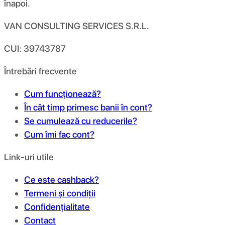
înapoi.
VAN CONSULTING SERVICES S.R.L.
CUI: 39743787
Întrebări frecvente
Cum funcționează?
În cât timp primesc banii în cont?
Se cumulează cu reducerile?
Cum îmi fac cont?
Link-uri utile
Ce este cashback?
Termeni și condiții
Confidențialitate
Contact