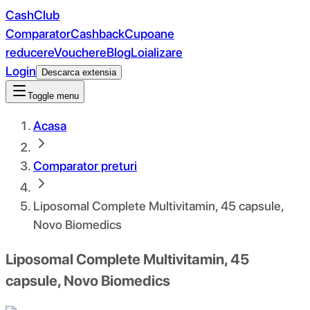
CashClub
Comparator
Cashback
Cupoane
reducere
Vouchere
Blog
Loializare
Login
Descarca extensia
Toggle menu
Acasa
Comparator preturi
Liposomal Complete Multivitamin, 45 capsule,
Novo Biomedics
Liposomal Complete Multivitamin, 45
capsule, Novo Biomedics