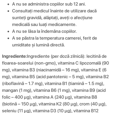
A nu se administra copiilor sub 12 ani.
Consultați medicul înainte de utilizare dacă
sunteți gravidă, alăptați, aveți o afecțiune
medicală sau luați medicamente.
A nu se lăsa la îndemâna copiilor.
A se păstra la temperatura camerei, ferit de
umiditate și lumină directă.
Ingrediente:
Ingrediente (per doză zilnică): lecitină de
floarea-soarelui (non-gmo), vitamina C lipozomală (90
mg), vitamina B3 (niacinamidă – 16 mg), vitamina E (6
mg), vitamina B5 (acid pantotenic – 5 mg), vitamina B2
(riboflavină – 1.7 mg), vitamina B1 (tiamină – 1.5 mg),
mangan (1 mg), vitamina B6 (1 mg), vitamina B9 (acid
folic – 400 μg), vitamina A (240 μg), vitamina B8
(biotină – 150 μg), vitamina K2 (80 μg), crom (40 μg),
seleniu (11 μg), vitamina D3 (10 μg), vitamina B12