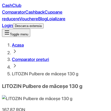
CashClub
Comparator
Cashback
Cupoane
reducere
Vouchere
Blog
Loializare
Login
Descarca extensia
Toggle menu
Acasa
Comparator preturi
LITOZIN Pulbere de măceșe 130 g
LITOZIN Pulbere de măceșe 130 g
167.87
RON