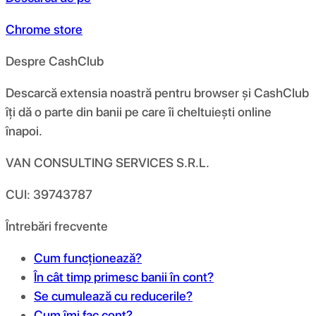
Chrome store
Despre CashClub
Descarcă extensia noastră pentru browser și CashClub
îți dă o parte din banii pe care îi cheltuiești online
înapoi.
VAN CONSULTING SERVICES S.R.L.
CUI: 39743787
Întrebări frecvente
Cum funcționează?
În cât timp primesc banii în cont?
Se cumulează cu reducerile?
Cum îmi fac cont?