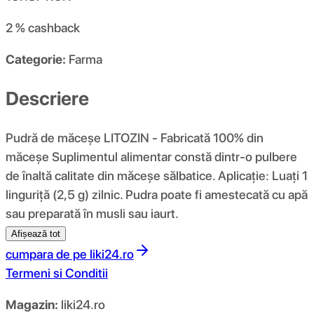
2 %
cashback
Categorie:
Farma
Descriere
Pudră de măceșe LITOZIN - Fabricată 100% din
măceșe Suplimentul alimentar constă dintr-o pulbere
de înaltă calitate din măceșe sălbatice. Aplicație: Luați 1
linguriță (2,5 g) zilnic. Pudra poate fi amestecată cu apă
sau preparată în musli sau iaurt.
Afișează tot
cumpara de pe
liki24.ro
Termeni si Conditii
Magazin:
liki24.ro