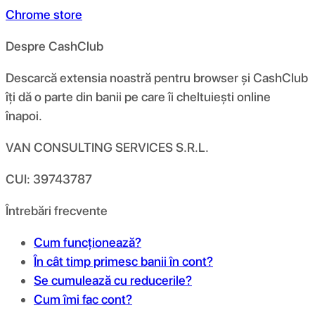
Chrome store
Despre CashClub
Descarcă extensia noastră pentru browser și CashClub
îți dă o parte din banii pe care îi cheltuiești online
înapoi.
VAN CONSULTING SERVICES S.R.L.
CUI: 39743787
Întrebări frecvente
Cum funcționează?
În cât timp primesc banii în cont?
Se cumulează cu reducerile?
Cum îmi fac cont?