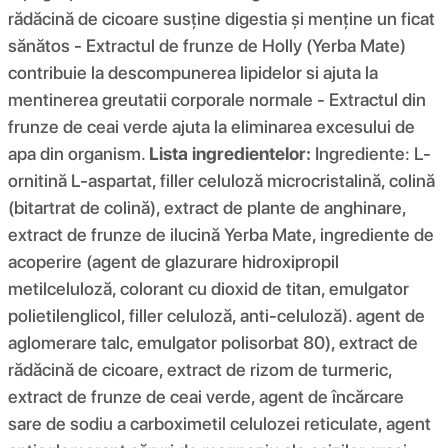
rădăcină de cicoare susține digestia și menține un ficat
sănătos - Extractul de frunze de Holly (Yerba Mate)
contribuie la descompunerea lipidelor si ajuta la
mentinerea greutatii corporale normale - Extractul din
frunze de ceai verde ajuta la eliminarea excesului de
apa din organism.
Lista ingredientelor:
Ingrediente: L-
ornitină L-aspartat, filler celuloză microcristalină, colină
(bitartrat de colină), extract de plante de anghinare,
extract de frunze de ilucină Yerba Mate, ingrediente de
acoperire (agent de glazurare hidroxipropil
metilceluloză, colorant cu dioxid de titan, emulgator
polietilenglicol, filler celuloză, anti-celuloză). agent de
aglomerare talc, emulgator polisorbat 80), extract de
rădăcină de cicoare, extract de rizom de turmeric,
extract de frunze de ceai verde, agent de încărcare
sare de sodiu a carboximetil celulozei reticulate, agent