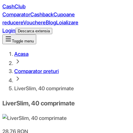
CashClub
Comparator
Cashback
Cupoane
reducere
Vouchere
Blog
Loializare
Login
Descarca extensia
Toggle menu
Acasa
Comparator preturi
LiverSlim, 40 comprimate
LiverSlim, 40 comprimate
28.76
RON