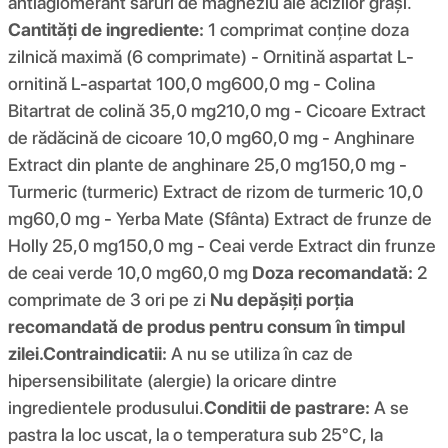
antiaglomerant săruri de magneziu ale acizilor grași.
Cantități de ingrediente:
1 comprimat conține doza
zilnică maximă (6 comprimate) - Ornitină aspartat L-
ornitină L-aspartat 100,0 mg600,0 mg - Colina
Bitartrat de colină 35,0 mg210,0 mg - Cicoare Extract
de rădăcină de cicoare 10,0 mg60,0 mg - Anghinare
Extract din plante de anghinare 25,0 mg150,0 mg -
Turmeric (turmeric) Extract de rizom de turmeric 10,0
mg60,0 mg - Yerba Mate (Sfânta) Extract de frunze de
Holly 25,0 mg150,0 mg - Ceai verde Extract din frunze
de ceai verde 10,0 mg60,0 mg
Doza recomandată:
2
comprimate de 3 ori pe zi
Nu depășiți porția
recomandată de produs pentru consum în timpul
zilei.
Contraindicatii:
A nu se utiliza în caz de
hipersensibilitate (alergie) la oricare dintre
ingredientele produsului.
Conditii de pastrare:
A se
pastra la loc uscat, la o temperatura sub 25°C, la