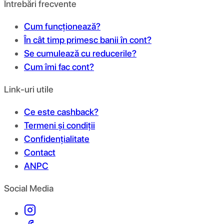
Întrebări frecvente
Cum funcționează?
În cât timp primesc banii în cont?
Se cumulează cu reducerile?
Cum îmi fac cont?
Link-uri utile
Ce este cashback?
Termeni și condiții
Confidențialitate
Contact
ANPC
Social Media