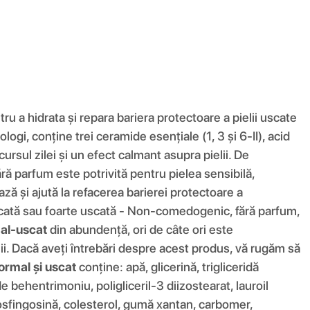
 a hidrata și repara bariera protectoare a pielii uscate
gi, conține trei ceramide esențiale (1, 3 și 6-II), acid
rsul zilei și un efect calmant asupra pielii. De
ră parfum este potrivită pentru pielea sensibilă,
ză și ajută la refacerea barierei protectoare a
scată sau foarte uscată - Non-comedogenic, fără parfum,
mal-uscat
din abundență, ori de câte ori este
lii. Dacă aveți întrebări despre acest produs, vă rugăm să
ormal și uscat
conține: apă, glicerină, trigliceridă
e behentrimoniu, poligliceril-3 diizostearat, lauroil
itosfingosină, colesterol, gumă xantan, carbomer,