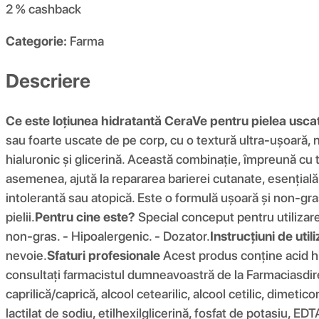
2 %
cashback
Categorie:
Farma
Descriere
Ce este loțiunea hidratantă CeraVe pentru pielea usca
sau foarte uscate de pe corp, cu o textură ultra-ușoară, n
hialuronic și glicerină. Această combinație, împreună cu t
asemenea, ajută la repararea barierei cutanate, esențială
intolerantă sau atopică. Este o formulă ușoară și non-gras
pielii.
Pentru cine este?
Special conceput pentru utilizare
non-gras. - Hipoalergenic. - Dozator.
Instrucțiuni de util
nevoie.
Sfaturi profesionale
Acest produs conține acid hia
consultați farmacistul dumneavoastră de la Farmaciasdir
caprilică/caprică, alcool cetearilic, alcool cetilic, dimeti
lactilat de sodiu, etilhexilglicerină, fosfat de potasiu, 