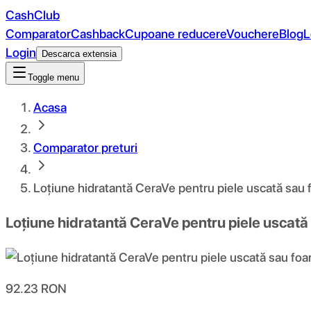
CashClub
Comparator
Cashback
Cupoane reducere
Vouchere
Blog
L
Login
Descarca extensia
Toggle menu
Acasa
Comparator preturi
Loțiune hidratantă CeraVe pentru piele uscată sau 
Loțiune hidratantă CeraVe pentru piele uscată
92.23
RON