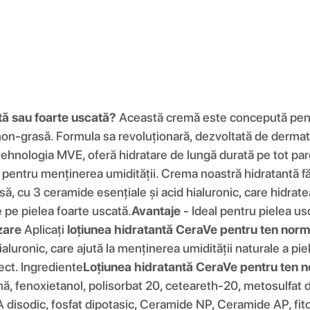
tă sau foarte uscată?
Această cremă este concepută pentru
on-grasă. Formula sa revoluționară, dezvoltată de dermatolo
ehnologia MVE, oferă hidratare de lungă durată pe tot parcu
 pentru menținerea umidității. Crema noastră hidratantă fă
ă, cu 3 ceramide esențiale și acid hialuronic, care hidratea
 pe pielea foarte uscată.
Avantaje
- Ideal pentru pielea u
izare
Aplicați
loțiunea hidratantă CeraVe pentru ten nor
luronic, care ajută la menținerea umidității naturale a pie
ect. Ingrediente
Loțiunea hidratantă CeraVe pentru ten n
conă, fenoxietanol, polisorbat 20, ceteareth-20, metosulfat d
EDTA disodic, fosfat dipotasic, Ceramide NP, Ceramide AP, f