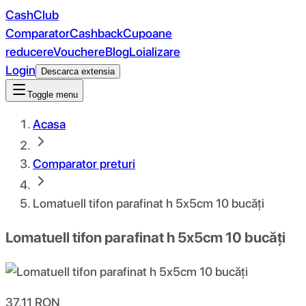
CashClub
Comparator
Cashback
Cupoane
reducere
Vouchere
Blog
Loializare
Login
Descarca extensia
Toggle menu
Acasa
Comparator preturi
Lomatuell tifon parafinat h 5x5cm 10 bucăți
Lomatuell tifon parafinat h 5x5cm 10 bucăți
37.11
RON