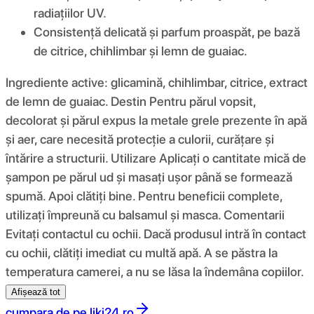
radiațiilor UV.
Consistență delicată și parfum proaspăt, pe bază
de citrice, chihlimbar și lemn de guaiac.
Ingrediente active: glicamină, chihlimbar, citrice, extract
de lemn de guaiac. Destin Pentru părul vopsit,
decolorat și părul expus la metale grele prezente în apă
și aer, care necesită protecție a culorii, curățare și
întărire a structurii. Utilizare Aplicați o cantitate mică de
șampon pe părul ud și masați ușor până se formează
spumă. Apoi clătiți bine. Pentru beneficii complete,
utilizați împreună cu balsamul și masca. Comentarii
Evitați contactul cu ochii. Dacă produsul intră în contact
cu ochii, clătiți imediat cu multă apă. A se păstra la
temperatura camerei, a nu se lăsa la îndemâna copiilor.
Afișează tot
cumpara de pe
liki24.ro