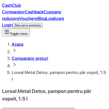
CashClub
Comparator
Cashback
Cupoane
reducere
Vouchere
Blog
Loializare
Login
Descarca extensia
Toggle menu
Acasa
Comparator preturi
Loreal Metal Detox, șampon pentru păr vopsit, 1.5
l
Loreal Metal Detox, șampon pentru păr
vopsit, 1.5 l