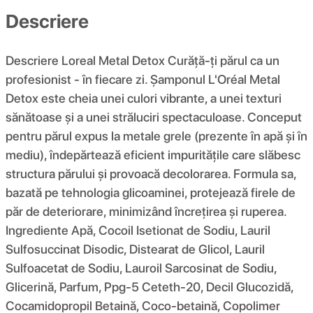
Descriere
Descriere Loreal Metal Detox Curăță-ți părul ca un
profesionist - în fiecare zi. Șamponul L'Oréal Metal
Detox este cheia unei culori vibrante, a unei texturi
sănătoase și a unei străluciri spectaculoase. Conceput
pentru părul expus la metale grele (prezente în apă și în
mediu), îndepărtează eficient impuritățile care slăbesc
structura părului și provoacă decolorarea. Formula sa,
bazată pe tehnologia glicoaminei, protejează firele de
păr de deteriorare, minimizând încrețirea și ruperea.
Ingrediente Apă, Cocoil Isetionat de Sodiu, Lauril
Sulfosuccinat Disodic, Distearat de Glicol, Lauril
Sulfoacetat de Sodiu, Lauroil Sarcosinat de Sodiu,
Glicerină, Parfum, Ppg-5 Ceteth-20, Decil Glucozidă,
Cocamidopropil Betaină, Coco-betaină, Copolimer