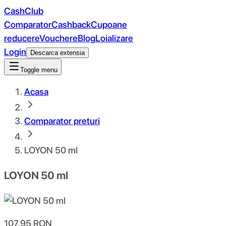
CashClub
Comparator
Cashback
Cupoane
reducere
Vouchere
Blog
Loializare
Login
Descarca extensia
Toggle menu
Acasa
Comparator preturi
LOYON 50 ml
LOYON 50 ml
107.95
RON