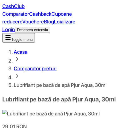
CashClub
Comparator
Cashback
Cupoane
reducere
Vouchere
Blog
Loializare
Login
Descarca extensia
Toggle menu
Acasa
Comparator preturi
Lubrifiant pe bază de apă Pjur Aqua, 30ml
Lubrifiant pe bază de apă Pjur Aqua, 30ml
29.01
RON