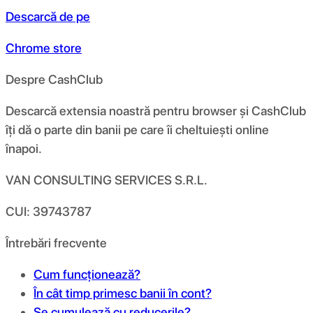
Descarcă de pe
Chrome store
Despre CashClub
Descarcă extensia noastră pentru browser și CashClub
îți dă o parte din banii pe care îi cheltuiești online
înapoi.
VAN CONSULTING SERVICES S.R.L.
CUI: 39743787
Întrebări frecvente
Cum funcționează?
În cât timp primesc banii în cont?
Se cumulează cu reducerile?