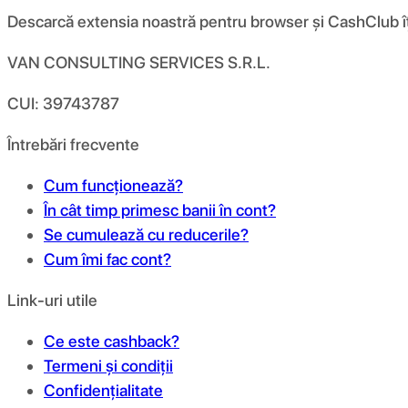
Descarcă extensia noastră pentru browser și CashClub îți d
VAN CONSULTING SERVICES S.R.L.
CUI: 39743787
Întrebări frecvente
Cum funcționează?
În cât timp primesc banii în cont?
Se cumulează cu reducerile?
Cum îmi fac cont?
Link-uri utile
Ce este cashback?
Termeni și condiții
Confidențialitate