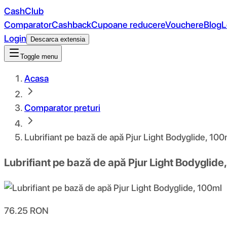
CashClub
Comparator
Cashback
Cupoane reducere
Vouchere
Blog
L
Login
Descarca extensia
Toggle menu
Acasa
Comparator preturi
Lubrifiant pe bază de apă Pjur Light Bodyglide, 100
Lubrifiant pe bază de apă Pjur Light Bodyglide
76.25
RON