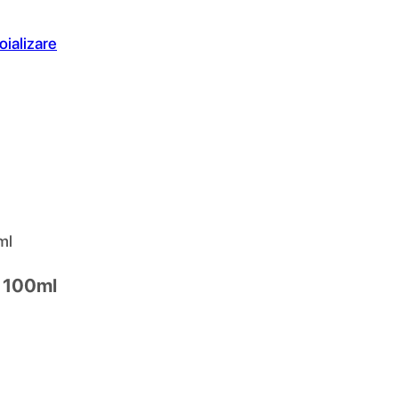
oializare
ml
, 100ml