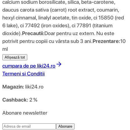
calcium sodium borosilicate, silica, beta-carotene,
daucus carota sativa (carrot) root extract, coumarin,
hexyl cinnamal, linalyl acetate, tin oxide, ci 15850 (red
6 lake), ci 77492 (iron oxides), ci 77891 (titanium
dioxide).
Precautii:
Doar pentru uz extern. Nu este
potrivit pentru copiii cu vârsta sub 3 ani.
Prezentare:
10
ml
Afișează tot
cumpara de pe
liki24.ro
Termeni si Conditii
Magazin:
liki24.ro
Cashback:
2 %
Abonare newsletter
Abonare