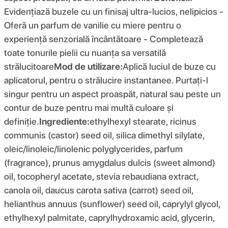
Evidențiază buzele cu un finisaj ultra-lucios, nelipicios -
Oferă un parfum de vanilie cu miere pentru o
experiență senzorială încântătoare - Completează
toate tonurile pielii cu nuanța sa versatilă
strălucitoare
Mod de utilizare:
Aplică luciul de buze cu
aplicatorul, pentru o strălucire instantanee. Purtați-l
singur pentru un aspect proaspăt, natural sau peste un
contur de buze pentru mai multă culoare și
definiție.
Ingrediente:
ethylhexyl stearate, ricinus
communis (castor) seed oil, silica dimethyl silylate,
oleic/linoleic/linolenic polyglycerides, parfum
(fragrance), prunus amygdalus dulcis (sweet almond)
oil, tocopheryl acetate, stevia rebaudiana extract,
canola oil, daucus carota sativa (carrot) seed oil,
helianthus annuus (sunflower) seed oil, caprylyl glycol,
ethylhexyl palmitate, caprylhydroxamic acid, glycerin,