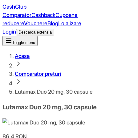
CashClub
Comparator
Cashback
Cupoane
reducere
Vouchere
Blog
Loializare
Login
Descarca extensia
Toggle menu
Acasa
Comparator preturi
Lutamax Duo 20 mg, 30 capsule
Lutamax Duo 20 mg, 30 capsule
86.4
RON