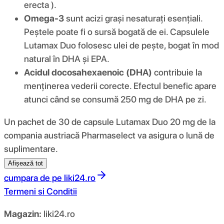
erecta ).
Omega-3
sunt acizi grași nesaturați esențiali.
Peștele poate fi o sursă bogată de ei. Capsulele
Lutamax Duo folosesc ulei de pește, bogat în mod
natural în DHA și EPA.
Acidul docosahexaenoic (DHA)
contribuie la
menținerea vederii corecte. Efectul benefic apare
atunci când se consumă 250 mg de DHA pe zi.
Un pachet de 30 de capsule Lutamax Duo 20 mg de la
compania austriacă Pharmaselect va asigura o lună de
suplimentare.
Afișează tot
cumpara de pe
liki24.ro
Termeni si Conditii
Magazin:
liki24.ro