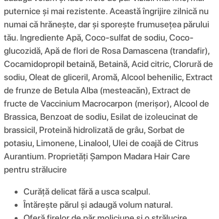
puternice și mai rezistente. Această îngrijire zilnică nu
numai că hrănește, dar și sporește frumusețea părului
tău. Ingrediente Apă, Coco-sulfat de sodiu, Coco-
glucozidă, Apă de flori de Rosa Damascena (trandafir),
Cocamidopropil betaină, Betaină, Acid citric, Clorură de
sodiu, Oleat de gliceril, Aromă, Alcool behenilic, Extract
de frunze de Betula Alba (mesteacăn), Extract de
fructe de Vaccinium Macrocarpon (merișor), Alcool de
Brassica, Benzoat de sodiu, Esilat de izoleucinat de
brassicil, Proteină hidrolizată de grâu, Sorbat de
potasiu, Limonene, Linalool, Ulei de coajă de Citrus
Aurantium. Proprietăți Șampon Madara Hair Care
pentru strălucire
Curăță delicat fără a usca scalpul.
Întărește părul și adaugă volum natural.
Oferă firelor de păr moliciune și o strălucire