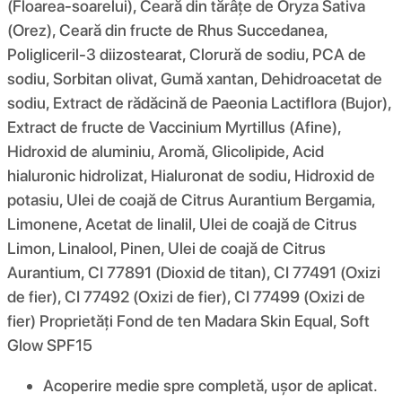
(Floarea-soarelui), Ceară din tărâțe de Oryza Sativa
(Orez), Ceară din fructe de Rhus Succedanea,
Poligliceril-3 diizostearat, Clorură de sodiu, PCA de
sodiu, Sorbitan olivat, Gumă xantan, Dehidroacetat de
sodiu, Extract de rădăcină de Paeonia Lactiflora (Bujor),
Extract de fructe de Vaccinium Myrtillus (Afine),
Hidroxid de aluminiu, Aromă, Glicolipide, Acid
hialuronic hidrolizat, Hialuronat de sodiu, Hidroxid de
potasiu, Ulei de coajă de Citrus Aurantium Bergamia,
Limonene, Acetat de linalil, Ulei de coajă de Citrus
Limon, Linalool, Pinen, Ulei de coajă de Citrus
Aurantium, CI 77891 (Dioxid de titan), CI 77491 (Oxizi
de fier), CI 77492 (Oxizi de fier), CI 77499 (Oxizi de
fier) Proprietăți Fond de ten Madara Skin Equal, Soft
Glow SPF15
Acoperire medie spre completă, ușor de aplicat.