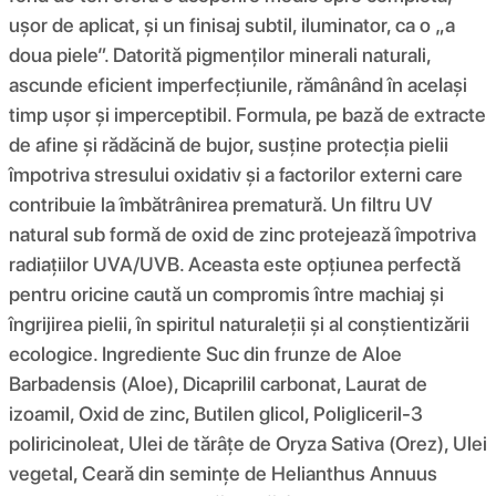
ușor de aplicat, și un finisaj subtil, iluminator, ca o „a
doua piele”. Datorită pigmenților minerali naturali,
ascunde eficient imperfecțiunile, rămânând în același
timp ușor și imperceptibil. Formula, pe bază de extracte
de afine și rădăcină de bujor, susține protecția pielii
împotriva stresului oxidativ și a factorilor externi care
contribuie la îmbătrânirea prematură. Un filtru UV
natural sub formă de oxid de zinc protejează împotriva
radiațiilor UVA/UVB. Aceasta este opțiunea perfectă
pentru oricine caută un compromis între machiaj și
îngrijirea pielii, în spiritul naturaleții și al conștientizării
ecologice. Ingrediente Suc din frunze de Aloe
Barbadensis (Aloe), Dicaprilil carbonat, Laurat de
izoamil, Oxid de zinc, Butilen glicol, Poligliceril-3
poliricinoleat, Ulei de tărâțe de Oryza Sativa (Orez), Ulei
vegetal, Ceară din semințe de Helianthus Annuus