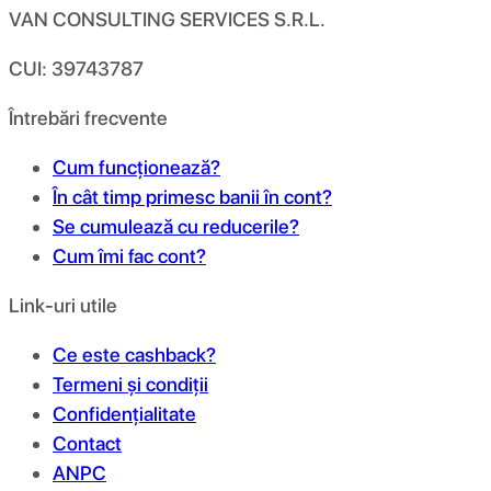
VAN CONSULTING SERVICES S.R.L.
CUI: 39743787
Întrebări frecvente
Cum funcționează?
În cât timp primesc banii în cont?
Se cumulează cu reducerile?
Cum îmi fac cont?
Link-uri utile
Ce este cashback?
Termeni și condiții
Confidențialitate
Contact
ANPC