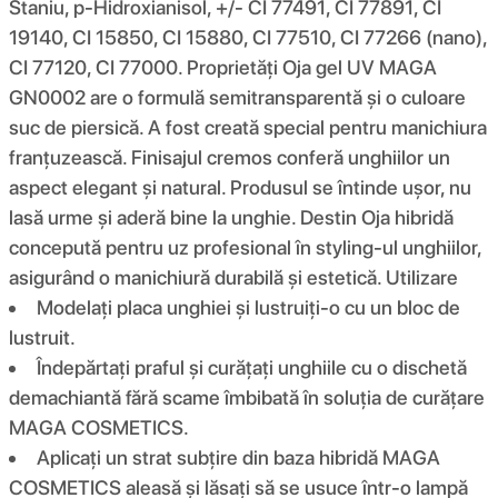
Staniu, p-Hidroxianisol, +/- CI 77491, CI 77891, CI
19140, CI 15850, CI 15880, CI 77510, CI 77266 (nano),
CI 77120, CI 77000. Proprietăți Oja gel UV MAGA
GN0002 are o formulă semitransparentă și o culoare
suc de piersică. A fost creată special pentru manichiura
franțuzească. Finisajul cremos conferă unghiilor un
aspect elegant și natural. Produsul se întinde ușor, nu
lasă urme și aderă bine la unghie. Destin Oja hibridă
concepută pentru uz profesional în styling-ul unghiilor,
asigurând o manichiură durabilă și estetică. Utilizare
Modelați placa unghiei și lustruiți-o cu un bloc de
lustruit.
Îndepărtați praful și curățați unghiile cu o dischetă
demachiantă fără scame îmbibată în soluția de curățare
MAGA COSMETICS.
Aplicați un strat subțire din baza hibridă MAGA
COSMETICS aleasă și lăsați să se usuce într-o lampă