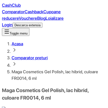
CashClub
Comparator
Cashback
Cupoane
reducere
Vouchere
Blog
Loializare
Login
Descarca extensia
Toggle menu
Acasa
Comparator preturi
Maga Cosmetics Gel Polish, lac hibrid, culoare
FR0014, 6 ml
Maga Cosmetics Gel Polish, lac hibrid,
culoare FR0014, 6 ml