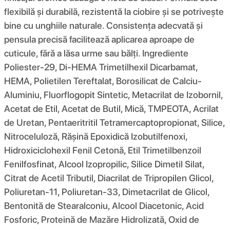
flexibilă și durabilă, rezistentă la ciobire și se potrivește
bine cu unghiile naturale. Consistența adecvată și
pensula precisă facilitează aplicarea aproape de
cuticule, fără a lăsa urme sau bălți. Ingrediente
Poliester-29, Di-HEMA Trimetilhexil Dicarbamat,
HEMA, Polietilen Tereftalat, Borosilicat de Calciu-
Aluminiu, Fluorflogopit Sintetic, Metacrilat de Izobornil,
Acetat de Etil, Acetat de Butil, Mică, TMPEOTA, Acrilat
de Uretan, Pentaeritritil Tetramercaptopropionat, Silice,
Nitroceluloză, Rășină Epoxidică Izobutilfenoxi,
Hidroxiciclohexil Fenil Cetonă, Etil Trimetilbenzoil
Fenilfosfinat, Alcool Izopropilic, Silice Dimetil Silat,
Citrat de Acetil Tributil, Diacrilat de Tripropilen Glicol,
Poliuretan-11, Poliuretan-33, Dimetacrilat de Glicol,
Bentonită de Stearalconiu, Alcool Diacetonic, Acid
Fosforic, Proteină de Mazăre Hidrolizată, Oxid de