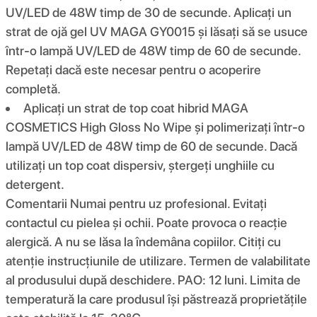
UV/LED de 48W timp de 30 de secunde. Aplicați un
strat de ojă gel UV MAGA GY0015 și lăsați să se usuce
într-o lampă UV/LED de 48W timp de 60 de secunde.
Repetați dacă este necesar pentru o acoperire
completă.
Aplicați un strat de top coat hibrid MAGA
COSMETICS High Gloss No Wipe și polimerizați într-o
lampă UV/LED de 48W timp de 60 de secunde. Dacă
utilizați un top coat dispersiv, ștergeți unghiile cu
detergent.
Comentarii Numai pentru uz profesional. Evitați
contactul cu pielea și ochii. Poate provoca o reacție
alergică. A nu se lăsa la îndemâna copiilor. Citiți cu
atenție instrucțiunile de utilizare. Termen de valabilitate
al produsului după deschidere. PAO: 12 luni. Limita de
temperatură la care produsul își păstrează proprietățile