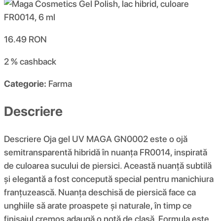
16.49
RON
2 %
cashback
Categorie:
Farma
Descriere
Descriere Oja gel UV MAGA GN0002 este o ojă
semitransparentă hibridă în nuanța FR0014, inspirată
de culoarea sucului de piersici. Această nuanță subtilă
și elegantă a fost concepută special pentru manichiura
franțuzească. Nuanța deschisă de piersică face ca
unghiile să arate proaspete și naturale, în timp ce
finisajul cremos adaugă o notă de clasă. Formula este