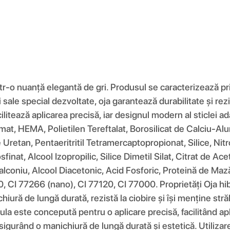
r-o nuanță elegantă de gri. Produsul se caracterizează pr
 sale special dezvoltate, oja garantează durabilitate și rez
tează aplicarea precisă, iar designul modern al sticlei ada
t, HEMA, Polietilen Tereftalat, Borosilicat de Calciu-Alumi
 Uretan, Pentaeritritil Tetramercaptopropionat, Silice, Nit
inat, Alcool Izopropilic, Silice Dimetil Silat, Citrat de Aceti
alconiu, Alcool Diacetonic, Acid Fosforic, Proteină de Mază
, CI 77266 (nano), CI 77120, CI 77000. Proprietăți Oja h
hiură de lungă durată, rezistă la ciobire și își menține st
ula este concepută pentru o aplicare precisă, facilitând apl
sigurând o manichiură de lungă durată și estetică. Utilizar