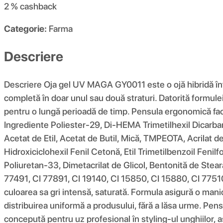
2 %
cashback
Categorie:
Farma
Descriere
Descriere Oja gel UV MAGA GY0011 este o ojă hibridă înt
completă în doar unul sau două straturi. Datorită formulei
pentru o lungă perioadă de timp. Pensula ergonomică facili
Ingrediente Poliester-29, Di-HEMA Trimetilhexil Dicarbama
Acetat de Etil, Acetat de Butil, Mică, TMPEOTA, Acrilat de
Hidroxiciclohexil Fenil Cetonă, Etil Trimetilbenzoil Fenilfosf
Poliuretan-33, Dimetacrilat de Glicol, Bentonită de Stear
77491, CI 77891, CI 19140, CI 15850, CI 15880, CI 77510
culoarea sa gri intensă, saturată. Formula asigură o manic
distribuirea uniformă a produsului, fără a lăsa urme. Pens
concepută pentru uz profesional în styling-ul unghiilor, a