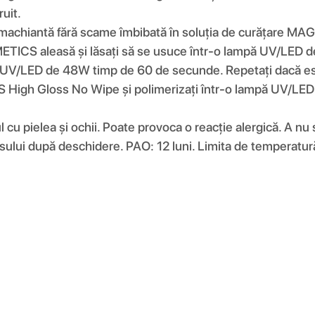
ruit.
ă demachiantă fără scame îmbibată în soluția de curățare
ETICS aleasă și lăsați să se usuce într-o lampă UV/LED d
 UV/LED de 48W timp de 60 de secunde. Repetați dacă es
 High Gloss No Wipe și polimerizați într-o lampă UV/LED
u pielea și ochii. Poate provoca o reacție alergică. A nu se
usului după deschidere. PAO: 12 luni. Limita de temperatură 