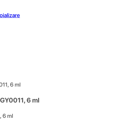
oializare
011, 6 ml
e GY0011, 6 ml