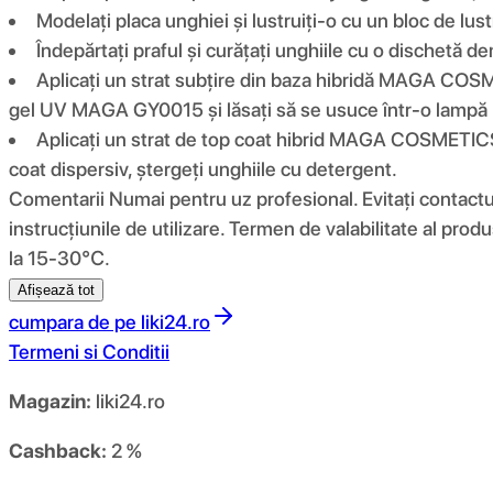
Modelați placa unghiei și lustruiți-o cu un bloc de lust
Îndepărtați praful și curățați unghiile cu o dischet
Aplicați un strat subțire din baza hibridă MAGA COSM
gel UV MAGA GY0015 și lăsați să se usuce într-o lampă
Aplicați un strat de top coat hibrid MAGA COSMETICS
coat dispersiv, ștergeți unghiile cu detergent.
Comentarii Numai pentru uz profesional. Evitați contactul c
instrucțiunile de utilizare. Termen de valabilitate al prod
la 15-30℃.
Afișează tot
cumpara de pe
liki24.ro
Termeni si Conditii
Magazin:
liki24.ro
Cashback:
2 %