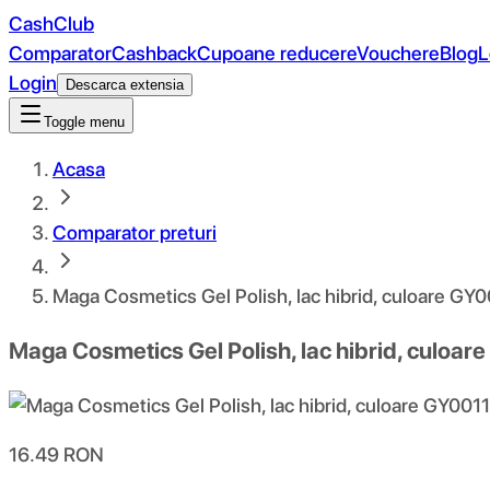
CashClub
Comparator
Cashback
Cupoane reducere
Vouchere
Blog
L
Login
Descarca extensia
Toggle menu
Acasa
Comparator preturi
Maga Cosmetics Gel Polish, lac hibrid, culoare GY0
Maga Cosmetics Gel Polish, lac hibrid, culoar
16.49
RON