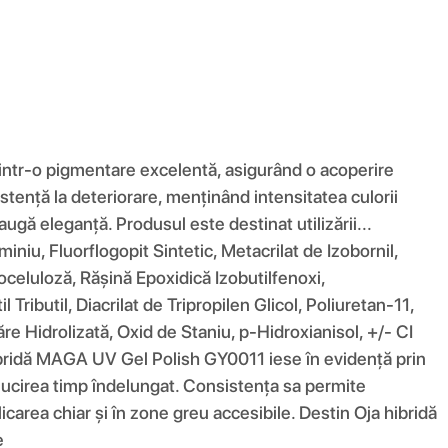
intr-o pigmentare excelentă, asigurând o acoperire
istență la deteriorare, menținând intensitatea culorii
ugă eleganță. Produsul este destinat utilizării...
niu, Fluorflogopit Sintetic, Metacrilat de Izobornil,
roceluloză, Rășină Epoxidică Izobutilfenoxi,
l Tributil, Diacrilat de Tripropilen Glicol, Poliuretan-11,
re Hidrolizată, Oxid de Staniu, p-Hidroxianisol, +/- CI
ibridă MAGA UV Gel Polish GY0011 iese în evidență prin
rălucirea timp îndelungat. Consistența sa permite
icarea chiar și în zone greu accesibile. Destin Oja hibridă
e