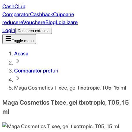
CashClub
Comparator
Cashback
Cupoane
reducere
Vouchere
Blog
Loializare
Login
Descarca extensia
Toggle menu
Acasa
Comparator preturi
Maga Cosmetics Tixee, gel tixotropic, T05, 15 ml
Maga Cosmetics Tixee, gel tixotropic, T05, 15
ml