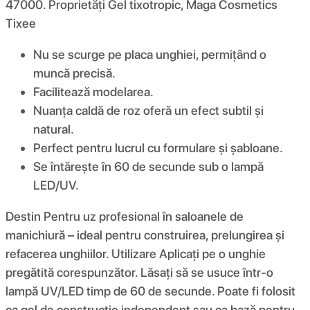
47000. Proprietăți Gel tixotropic, Maga Cosmetics
Tixee
Nu se scurge pe placa unghiei, permițând o
muncă precisă.
Facilitează modelarea.
Nuanța caldă de roz oferă un efect subtil și
natural.
Perfect pentru lucrul cu formulare și șabloane.
Se întărește în 60 de secunde sub o lampă
LED/UV.
Destin Pentru uz profesional în saloanele de
manichiură – ideal pentru construirea, prelungirea și
refacerea unghiilor. Utilizare Aplicați pe o unghie
pregătită corespunzător. Lăsați să se usuce într-o
lampă UV/LED timp de 60 de secunde. Poate fi folosit
ca gel de construcție independent sau ca bază pentru