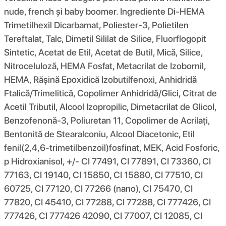
nude, french și baby boomer. Ingrediente Di-HEMA
Trimetilhexil Dicarbamat, Poliester-3, Polietilen
Tereftalat, Talc, Dimetil Sililat de Silice, Fluorflogopit
Sintetic, Acetat de Etil, Acetat de Butil, Mică, Silice,
Nitroceluloză, HEMA Fosfat, Metacrilat de Izobornil,
HEMA, Rășină Epoxidică Izobutilfenoxi, Anhidridă
Ftalică/Trimelitică, Copolimer Anhidridă/Glici, Citrat de
Acetil Tributil, Alcool Izopropilic, Dimetacrilat de Glicol,
Benzofenonă-3, Poliuretan 11, Copolimer de Acrilați,
Bentonită de Stearalconiu, Alcool Diacetonic, Etil
fenil(2,4,6-trimetilbenzoil)fosfinat, MEK, Acid Fosforic,
p Hidroxianisol, +/- CI 77491, CI 77891, CI 73360, CI
77163, CI 19140, CI 15850, CI 15880, CI 77510, CI
60725, CI 77120, CI 77266 (nano), CI 75470, CI
77820, CI 45410, CI 77288, CI 77288, CI 777426, CI
777426, CI 777426 42090, CI 77007, CI 12085, CI