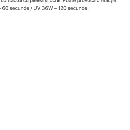
 contactul cu pielea și ochii. Poate provoca o reacție
48W – 60 secunde / UV 36W – 120 secunde.