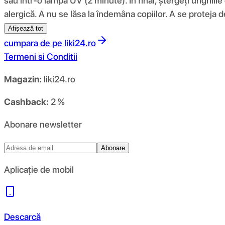
sau într-o lampă UV (2 minute). În final, ștergeți unghiil
alergică. A nu se lăsa la îndemâna copiilor. A se protej
Afișează tot
cumpara de pe
liki24.ro
Termeni si Conditii
Magazin:
liki24.ro
Cashback:
2 %
Abonare newsletter
Abonare
Aplicație de mobil
Descarcă