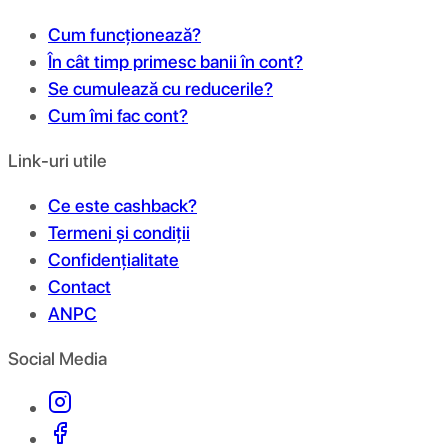
Cum funcționează?
În cât timp primesc banii în cont?
Se cumulează cu reducerile?
Cum îmi fac cont?
Link-uri utile
Ce este cashback?
Termeni și condiții
Confidențialitate
Contact
ANPC
Social Media