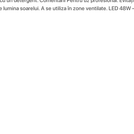
e cu un detergent. Comentarii Pentru uz profesional. Evitați
a de lumina soarelui. A se utiliza în zone ventilate. LED 