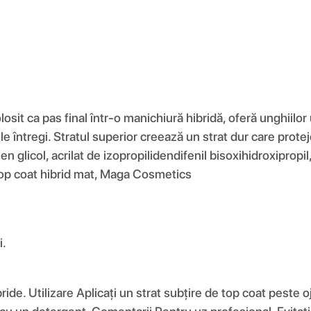
it ca pas final într-o manichiură hibridă, oferă unghiilor 
zile întregi. Stratul superior creează un strat dur care pro
n glicol, acrilat de izopropilidendifenil bisoxihidroxipropil, 
 Top coat hibrid mat, Maga Cosmetics
i.
de. Utilizare Aplicați un strat subțire de top coat peste 