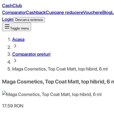
CashClub
Comparator
Cashback
Cupoane reducere
Vouchere
Blog
L
Login
Descarca extensia
Toggle menu
Acasa
Comparator preturi
Maga Cosmetics, Top Coat Matt, top hibrid, 6 ml
Maga Cosmetics, Top Coat Matt, top hibrid, 6 
17.59
RON