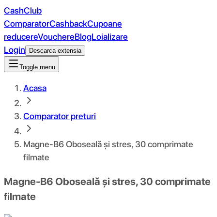
CashClub
Comparator
Cashback
Cupoane
reducere
Vouchere
Blog
Loializare
Login
Descarca extensia
Toggle menu
Acasa
Comparator preturi
Magne-B6 Oboseală și stres, 30 comprimate
filmate
Magne-B6 Oboseală și stres, 30 comprimate
filmate