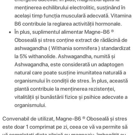
menținerea echilibrului electrolitic, susținând în
același timp funcția musculară adecvată. Vitamina
B6 contribuie la reglarea activității hormonale.
În plus, suplimentul alimentar Magne-B6 ®
Oboseală și stres conține extract de rădăcină de
ashwagandha ( Withania somnifera ) standardizat
la 5% withanolide. Ashwagandha, numită și
Ashwagandha, este considerată un adaptogen
natural care poate susține imunitatea naturală a
organismului în condiții de stres. În plus, această
plantă contribuie la menținerea rezistenței,
vitalității și bunăstării fizice și psihice adecvate a
organismului.
Convenabil de utilizat, Magne-B6 ® Oboseală și stres
este doar 1 comprimat pe zi, ceea ce vă va permite să
vă completați dieta zilnică cu magneziu, îmbogățit cu