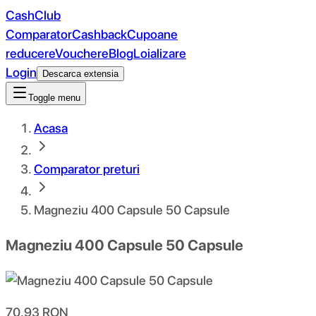
CashClub
Comparator
Cashback
Cupoane
reducere
Vouchere
Blog
Loializare
Login
Descarca extensia
Toggle menu
Acasa
Comparator preturi
Magneziu 400 Capsule 50 Capsule
Magneziu 400 Capsule 50 Capsule
70.93
RON