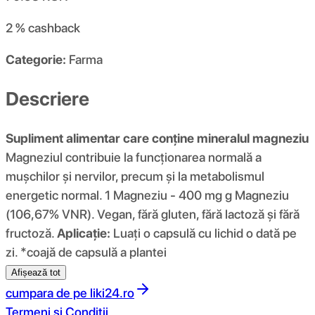
2 %
cashback
Categorie:
Farma
Descriere
Supliment alimentar care conține mineralul magneziu
Magneziul contribuie la funcționarea normală a
mușchilor și nervilor, precum și la metabolismul
energetic normal. 1 Magneziu - 400 mg g Magneziu
(106,67% VNR). Vegan, fără gluten, fără lactoză și fără
fructoză.
Aplicație:
Luați o capsulă cu lichid o dată pe
zi. *coajă de capsulă a plantei
Afișează tot
cumpara de pe
liki24.ro
Termeni si Conditii