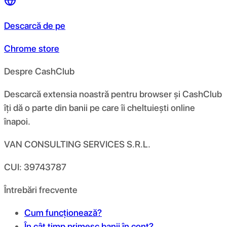
Descarcă de pe
Chrome store
Despre CashClub
Descarcă extensia noastră pentru browser și CashClub
îți dă o parte din banii pe care îi cheltuiești online
înapoi.
VAN CONSULTING SERVICES S.R.L.
CUI: 39743787
Întrebări frecvente
Cum funcționează?
În cât timp primesc banii în cont?