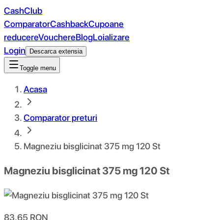
CashClub
Comparator
Cashback
Cupoane
reducere
Vouchere
Blog
Loializare
Login
Descarca extensia
Toggle menu
Acasa
Comparator preturi
Magneziu bisglicinat 375 mg 120 St
Magneziu bisglicinat 375 mg 120 St
83.65
RON