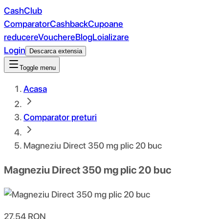
CashClub
Comparator
Cashback
Cupoane
reducere
Vouchere
Blog
Loializare
Login
Descarca extensia
Toggle menu
Acasa
Comparator preturi
Magneziu Direct 350 mg plic 20 buc
Magneziu Direct 350 mg plic 20 buc
27.54
RON