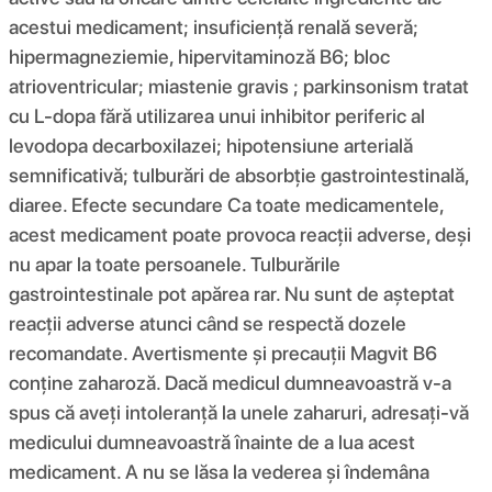
acestui medicament; insuficiență renală severă;
hipermagneziemie, hipervitaminoză B6; bloc
atrioventricular; miastenie gravis ; parkinsonism tratat
cu L-dopa fără utilizarea unui inhibitor periferic al
levodopa decarboxilazei; hipotensiune arterială
semnificativă; tulburări de absorbție gastrointestinală,
diaree. Efecte secundare Ca toate medicamentele,
acest medicament poate provoca reacții adverse, deși
nu apar la toate persoanele. Tulburările
gastrointestinale pot apărea rar. Nu sunt de așteptat
reacții adverse atunci când se respectă dozele
recomandate. Avertismente și precauții Magvit B6
conține zaharoză. Dacă medicul dumneavoastră v-a
spus că aveți intoleranță la unele zaharuri, adresați-vă
medicului dumneavoastră înainte de a lua acest
medicament. A nu se lăsa la vederea și îndemâna