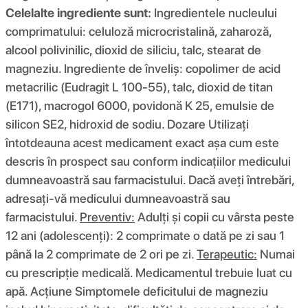
Celelalte ingrediente sunt:
Ingredientele nucleului
comprimatului: celuloză microcristalină, zaharoză,
alcool polivinilic, dioxid de siliciu, talc, stearat de
magneziu. Ingrediente de înveliș: copolimer de acid
metacrilic (Eudragit L 100-55), talc, dioxid de titan
(E171), macrogol 6000, povidonă K 25, emulsie de
silicon SE2, hidroxid de sodiu. Dozare Utilizați
întotdeauna acest medicament exact așa cum este
descris în prospect sau conform indicațiilor medicului
dumneavoastră sau farmacistului. Dacă aveți întrebări,
adresați-vă medicului dumneavoastră sau
farmacistului.
Preventiv:
Adulți și copii cu vârsta peste
12 ani (adolescenți): 2 comprimate o dată pe zi sau 1
până la 2 comprimate de 2 ori pe zi.
Terapeutic:
Numai
cu prescripție medicală. Medicamentul trebuie luat cu
apă. Acţiune Simptomele deficitului de magneziu