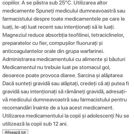
copiilor. A se păstra sub 25°C. Utilizarea altor
medicamente Spuneți medicului dumneavoastră sau
farmacistului despre toate medicamentele pe care le
luați, le-ați luat recent sau intenționați să le luați.
Magneziul reduce absorbția teofilinei, tetraciclinelor,
preparatelor cu fier, compușilor fluorurați și
anticoagulantelor orale din grupa warfarinei.
Administrarea medicamentului cu alimente și băuturi
Medicamentul nu trebuie luat pe stomacul gol,
deoarece poate provoca diaree. Sarcina și alăptarea
Dacă sunteți gravidă sau alăptați, credeți că ați putea fi
gravidă sau intenționați să rămâneți gravidă, adresați-
vă medicului dumneavoastră sau farmacistului pentru
recomandări înainte de a lua acest medicament.
Utilizarea medicamentului la copii și adolescenți Nu se
utilizează la copii sub 12 ani.
Afișează tot