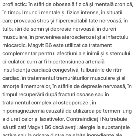
profilactic: în stări de oboseală fizică și mentală cronică,
în timpul muncii mentale și fizice intense, în situații
care provoacă stres și hiperexcitabilitate nervoasă, în
tulburări de somn și depresie nervoasă, în dureri
musculare, în prevenirea aterosclerozei și a infarctului
miocardic. Magvit B6 este utilizat ca tratament
complementar pentru: afecțiuni ale inimii și sistemului
circulator, cum ar fi hipertensiunea arterială,
insuficiența cardiacă congestivă, tulburările de ritm
cardiac, în tratamentul tremurăturilor musculare și al
amorțelii membrelor, în stările de depresie nervoasă, în
timpul recuperării după fracturi osoase sau în
tratamentul complex al osteoporozei, în
hipomagneziemia cauzată de utilizarea pe termen lung
a diureticelor și laxativelor. Contraindicații Nu trebuie
să utilizați Magvit B6 dacă aveți: alergie la substanțele
active sau la oricare dintre celelalte ingrediente ale