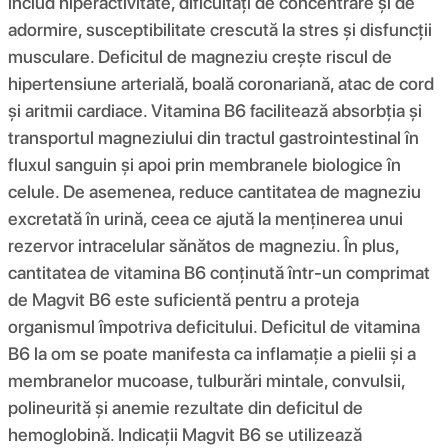
includ hiperactivitate, dificultăți de concentrare și de
adormire, susceptibilitate crescută la stres și disfuncții
musculare. Deficitul de magneziu crește riscul de
hipertensiune arterială, boală coronariană, atac de cord
și aritmii cardiace. Vitamina B6 facilitează absorbția și
transportul magneziului din tractul gastrointestinal în
fluxul sanguin și apoi prin membranele biologice în
celule. De asemenea, reduce cantitatea de magneziu
excretată în urină, ceea ce ajută la menținerea unui
rezervor intracelular sănătos de magneziu. În plus,
cantitatea de vitamina B6 conținută într-un comprimat
de Magvit B6 este suficientă pentru a proteja
organismul împotriva deficitului. Deficitul de vitamina
B6 la om se poate manifesta ca inflamație a pielii și a
membranelor mucoase, tulburări mintale, convulsii,
polineurită și anemie rezultate din deficitul de
hemoglobină. Indicații Magvit B6 se utilizează