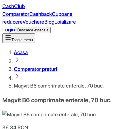
CashClub
Comparator
Cashback
Cupoane
reducere
Vouchere
Blog
Loializare
Login
Descarca extensia
Toggle menu
Acasa
Comparator preturi
Magvit B6 comprimate enterale, 70 buc.
Magvit B6 comprimate enterale, 70 buc.
36.34
RON