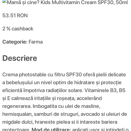
53.51
RON
2 %
cashback
Categorie:
Farma
Descriere
Crema photostable cu filtru SPF30 oferă pielii delicate
a bebelușului un nivel optim de hidratare și protecție
eficientă împotriva radiațiilor solare. Vitaminele B3, B5
și E calmează iritațiile și roșeața, accelerând
regenerarea. Imbogatita cu ulei de masline,
hemisqualan, samburi de struguri, avocado si uleiuri de
migdale dulci, hraneste pielea si ii intareste bariera
protectoare.
Mod de utilizare:
aplicati usor si intindeti o