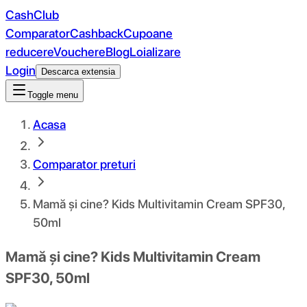
CashClub
Comparator
Cashback
Cupoane
reducere
Vouchere
Blog
Loializare
Login
Descarca extensia
Toggle menu
Acasa
Comparator preturi
Mamă și cine? Kids Multivitamin Cream SPF30,
50ml
Mamă și cine? Kids Multivitamin Cream
SPF30, 50ml