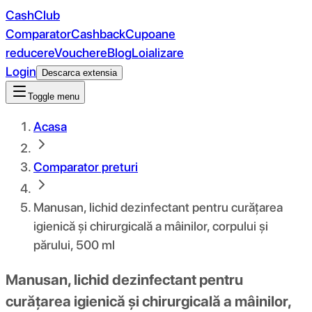
CashClub
Comparator
Cashback
Cupoane
reducere
Vouchere
Blog
Loializare
Login
Descarca extensia
Toggle menu
Acasa
Comparator preturi
Manusan, lichid dezinfectant pentru curățarea
igienică și chirurgicală a mâinilor, corpului și
părului, 500 ml
Manusan, lichid dezinfectant pentru
curățarea igienică și chirurgicală a mâinilor,