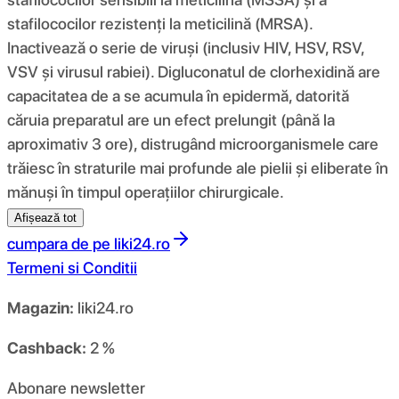
stafilococilor rezistenți la meticilină (MRSA).
Inactivează o serie de viruși (inclusiv HIV, HSV, RSV,
VSV și virusul rabiei). Digluconatul de clorhexidină are
capacitatea de a se acumula în epidermă, datorită
căruia preparatul are un efect prelungit (până la
aproximativ 3 ore), distrugând microorganismele care
trăiesc în straturile mai profunde ale pielii și eliberate în
mănuși în timpul operațiilor chirurgicale.
Afișează tot
cumpara de pe
liki24.ro
Termeni si Conditii
Magazin:
liki24.ro
Cashback:
2 %
Abonare newsletter