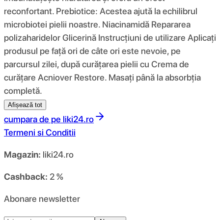
reconfortant. Prebiotice: Acestea ajută la echilibrul
microbiotei pielii noastre. Niacinamidă Repararea
polizaharidelor Glicerină Instrucțiuni de utilizare Aplicați
produsul pe față ori de câte ori este nevoie, pe
parcursul zilei, după curățarea pielii cu Crema de
curățare Acniover Restore. Masați până la absorbția
completă.
Afișează tot
cumpara de pe
liki24.ro
Termeni si Conditii
Magazin:
liki24.ro
Cashback:
2 %
Abonare newsletter