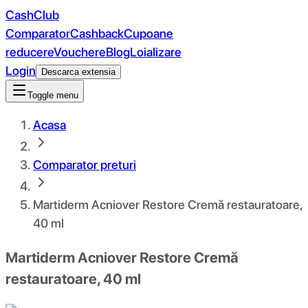
CashClub
Comparator
Cashback
Cupoane
reducere
Vouchere
Blog
Loializare
Login
Descarca extensia
Toggle menu
Acasa
Comparator preturi
Martiderm Acniover Restore Cremă restauratoare,
40 ml
Martiderm Acniover Restore Cremă
restauratoare, 40 ml