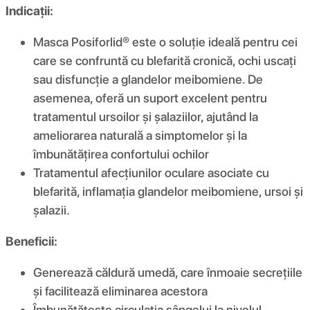
Indicații:
Masca Posiforlid® este o soluție ideală pentru cei
care se confruntă cu blefarită cronică, ochi uscați
sau disfuncție a glandelor meibomiene. De
asemenea, oferă un suport excelent pentru
tratamentul ursoilor și șalaziilor, ajutând la
ameliorarea naturală a simptomelor și la
îmbunătățirea confortului ochilor
Tratamentul afecțiunilor oculare asociate cu
blefarită, inflamația glandelor meibomiene, ursoi și
șalazii.
Beneficii:
Generează căldură umedă, care înmoaie secrețiile
și facilitează eliminarea acestora
Îmbunătățește circulația sângelui la nivelul