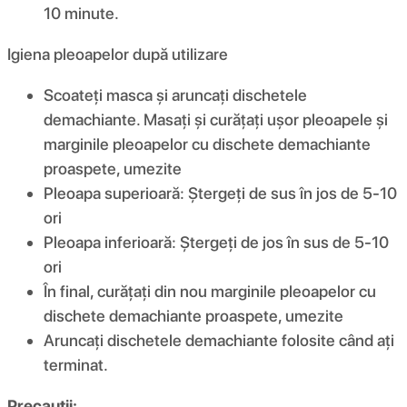
10 minute.
Igiena pleoapelor după utilizare
Scoateți masca și aruncați dischetele
demachiante. Masați și curățați ușor pleoapele și
marginile pleoapelor cu dischete demachiante
proaspete, umezite
Pleoapa superioară: Ștergeți de sus în jos de 5-10
ori
Pleoapa inferioară: Ștergeți de jos în sus de 5-10
ori
În final, curățați din nou marginile pleoapelor cu
dischete demachiante proaspete, umezite
Aruncați dischetele demachiante folosite când ați
terminat.
Precauții: