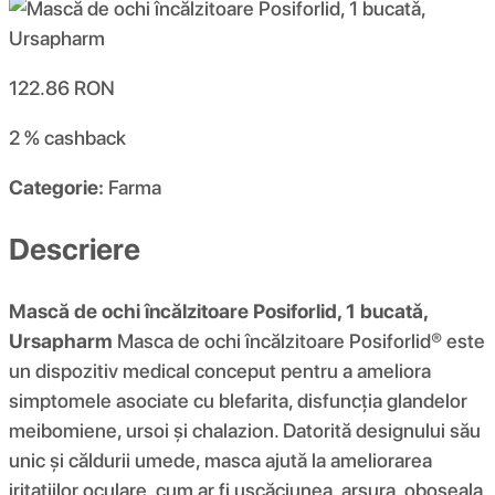
122.86
RON
2 %
cashback
Categorie:
Farma
Descriere
Mască de ochi încălzitoare Posiforlid, 1 bucatǎ,
Ursapharm
Masca de ochi încălzitoare Posiforlid® este
un dispozitiv medical conceput pentru a ameliora
simptomele asociate cu blefarita, disfuncția glandelor
meibomiene, ursoi și chalazion. Datorită designului său
unic și căldurii umede, masca ajută la ameliorarea
iritațiilor oculare, cum ar fi uscăciunea, arsura, oboseala