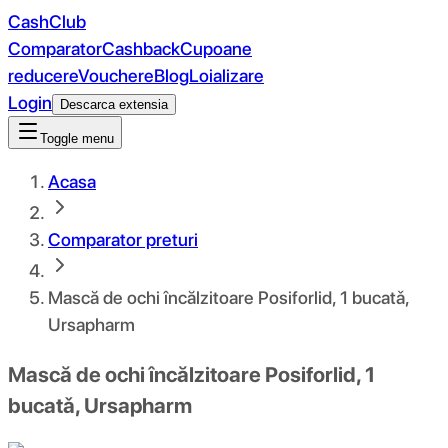
CashClub
Comparator
Cashback
Cupoane
reducere
Vouchere
Blog
Loializare
Login
Descarca extensia
Toggle menu
Acasa
Comparator preturi
Mască de ochi încălzitoare Posiforlid, 1 bucatǎ,
Ursapharm
Mască de ochi încălzitoare Posiforlid, 1
bucatǎ, Ursapharm