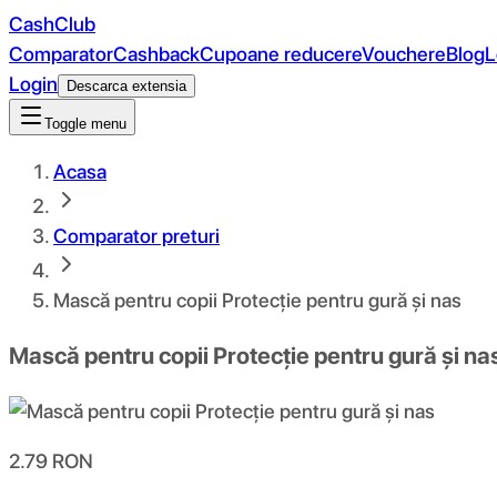
CashClub
Comparator
Cashback
Cupoane reducere
Vouchere
Blog
L
Login
Descarca extensia
Toggle menu
Acasa
Comparator preturi
Mască pentru copii Protecție pentru gură și nas
Mască pentru copii Protecție pentru gură și na
2.79
RON