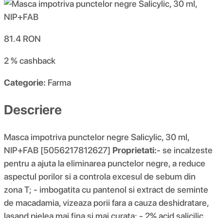
81.4
RON
2 %
cashback
Categorie:
Farma
Descriere
Masca impotriva punctelor negre Salicylic, 30 ml,
NIP+FAB [5056217812627]
Proprietati:
- se incalzeste
pentru a ajuta la eliminarea punctelor negre, a reduce
aspectul porilor si a controla excesul de sebum din
zona T; - imbogatita cu pantenol si extract de seminte
de macadamia, vizeaza porii fara a cauza deshidratare,
lasand pielea mai fina si mai curata; - 2% acid salicilic,