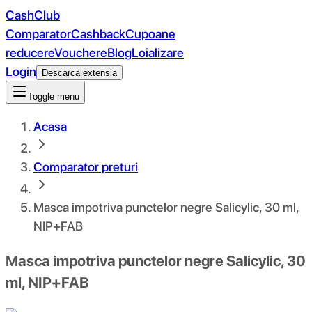
CashClub
Comparator
Cashback
Cupoane
reducere
Vouchere
Blog
Loializare
Login
Descarca extensia
Toggle menu
Acasa
Comparator preturi
Masca impotriva punctelor negre Salicylic, 30 ml,
NIP+FAB
Masca impotriva punctelor negre Salicylic, 30
ml, NIP+FAB