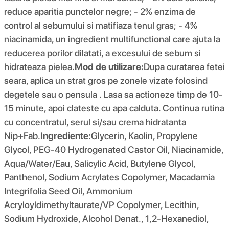
reduce aparitia punctelor negre; - 2% enzima de
control al sebumului si matifiaza tenul gras; - 4%
niacinamida, un ingredient multifunctional care ajuta la
reducerea porilor dilatati, a excesului de sebum si
hidrateaza pielea.
Mod de utilizare:
Dupa curatarea fetei
seara, aplica un strat gros pe zonele vizate folosind
degetele sau o pensula . Lasa sa actioneze timp de 10-
15 minute, apoi clateste cu apa calduta. Continua rutina
cu concentratul, serul si/sau crema hidratanta
Nip+Fab.
Ingrediente:
Glycerin, Kaolin, Propylene
Glycol, PEG-40 Hydrogenated Castor Oil, Niacinamide,
Aqua/Water/Eau, Salicylic Acid, Butylene Glycol,
Panthenol, Sodium Acrylates Copolymer, Macadamia
Integrifolia Seed Oil, Ammonium
Acryloyldimethyltaurate/VP Copolymer, Lecithin,
Sodium Hydroxide, Alcohol Denat., 1,2-Hexanediol,