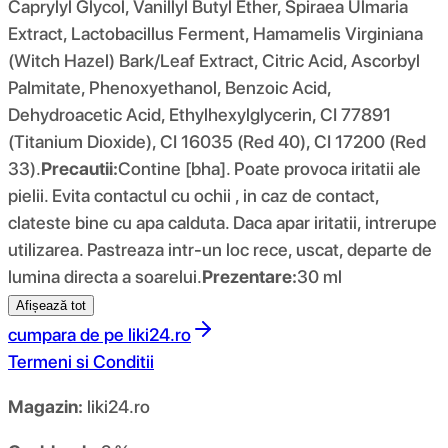
Caprylyl Glycol, Vanillyl Butyl Ether, Spiraea Ulmaria
Extract, Lactobacillus Ferment, Hamamelis Virginiana
(Witch Hazel) Bark/Leaf Extract, Citric Acid, Ascorbyl
Palmitate, Phenoxyethanol, Benzoic Acid,
Dehydroacetic Acid, Ethylhexylglycerin, CI 77891
(Titanium Dioxide), CI 16035 (Red 40), CI 17200 (Red
33).
Precautii:
Contine [bha]. Poate provoca iritatii ale
pielii. Evita contactul cu ochii , in caz de contact,
clateste bine cu apa calduta. Daca apar iritatii, intrerupe
utilizarea. Pastreaza intr-un loc rece, uscat, departe de
lumina directa a soarelui.
Prezentare:
30 ml
Afișează tot
cumpara de pe
liki24.ro
Termeni si Conditii
Magazin:
liki24.ro