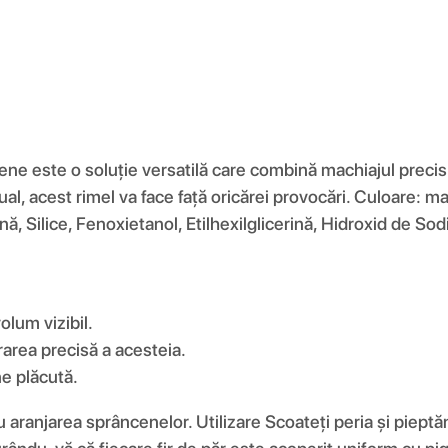
este o soluție versatilă care combină machiajul precis cu
izual, acest rimel va face față oricărei provocări. Culoare:
nă, Silice, Fenoxietanol, Etilhexilglicerină, Hidroxid de So
olum vizibil.
area precisă a acesteia.
ne plăcută.
ru aranjarea sprâncenelor. Utilizare Scoateți peria și piept