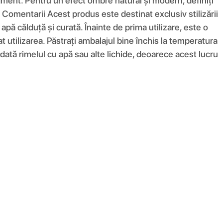
igment. Pentru un efect ombre natural și modern, definiți
 Comentarii Acest produs este destinat exclusiv stilizării
 apă călduță și curată. Înainte de prima utilizare, este o
t utilizarea. Păstrați ambalajul bine închis la temperatura
odată rimelul cu apă sau alte lichide, deoarece acest lucru