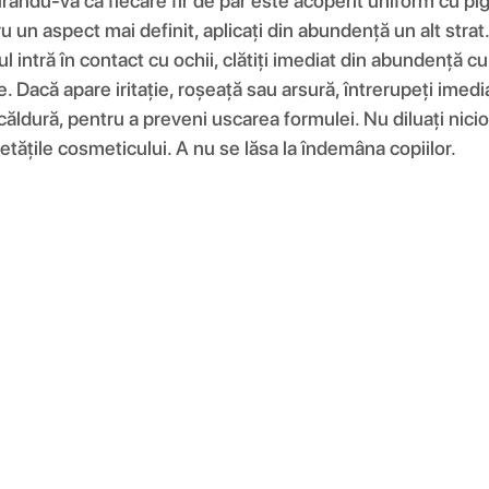
urându-vă că fiecare fir de păr este acoperit uniform cu p
un aspect mai definit, aplicați din abundență un alt strat.
l intră în contact cu ochii, clătiți imediat din abundență cu
 Dacă apare iritație, roșeață sau arsură, întrerupeți imedia
 căldură, pentru a preveni uscarea formulei. Nu diluați nici
ietățile cosmeticului. A nu se lăsa la îndemâna copiilor.