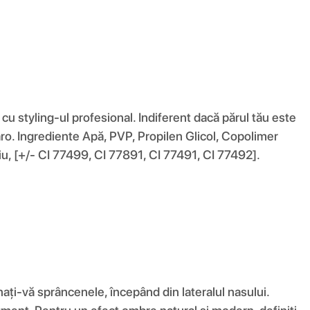
 styling-ul profesional. Indiferent dacă părul tău este
 maro. Ingrediente Apă, PVP, Propilen Glicol, Copolimer
diu, [+/- CI 77499, CI 77891, CI 77491, CI 77492].
ănați-vă sprâncenele, începând din lateralul nasului.