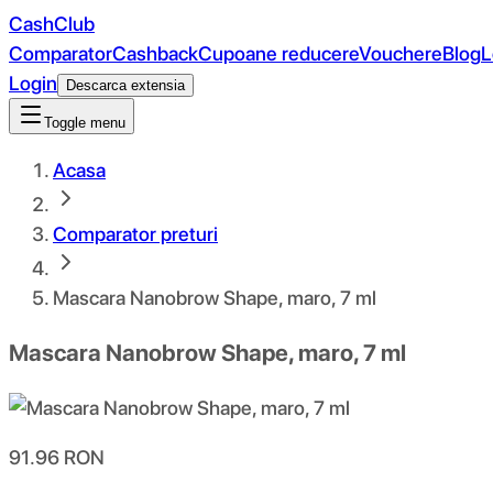
CashClub
Comparator
Cashback
Cupoane reducere
Vouchere
Blog
L
Login
Descarca extensia
Toggle menu
Acasa
Comparator preturi
Mascara Nanobrow Shape, maro, 7 ml
Mascara Nanobrow Shape, maro, 7 ml
91.96
RON