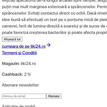
Mișcați aplicatorul de-a lungul arcadei spre tâmple, asig
puțin mai mult marginea exterioară a sprâncenelor. Pentru 
sprâncenelor. Evitați contactul direct cu ochii. Dacă rimelu
idee bună să efectuați un test pe o porțiune mică de piele.
camerei, ferit de lumina directă a soarelui și de surse de
poate favoriza creșterea bacteriilor și poate afecta propr
Afișează tot
cumpara de pe
liki24.ro
Termeni si Conditii
Magazin:
liki24.ro
Cashback:
2 %
Abonare newsletter
Abonare
Aplicație de mobil