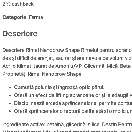
2 %
cashback
Categorie:
Farma
Descriere
Descriere Rimel Nanobrow Shape Rimelul pentru sprâncene 
des și dificil de aranjat, sau rar și are nevoie de volum v
Acriloildimetiltaurat de Amoniu/VP, Glicerină, Mică, Betai
Proprietăți Rimel Nanobrow Shape
Camuflă golurile și îngroașă optic părul.
Oferă un efect de lifting sprâncenelor și le adaugă v
Disciplinează arcada sprâncenelor și permite contur
Oferă sprâncenelor o textură catifelată și o moliciu
Ingrediente active: betaină, glicerină, silice. Destin Pent