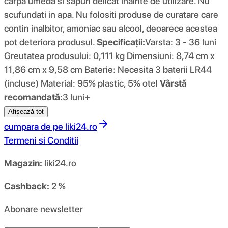
carpa umeda si sapun delicat inainte de utilizare. Nu
scufundati in apa. Nu folositi produse de curatare care
contin inalbitor, amoniac sau alcool, deoarece acestea
pot deteriora produsul.
Specificații:
Varsta: 3 - 36 luni
Greutatea produsului: 0,111 kg Dimensiuni: 8,74 cm x
11,86 cm x 9,58 cm Baterie: Necesita 3 baterii LR44
(incluse) Material: 95% plastic, 5% otel
Vârstă
recomandată:
3 luni+
Afișează tot
cumpara de pe
liki24.ro
Termeni si Conditii
Magazin:
liki24.ro
Cashback:
2 %
Abonare newsletter