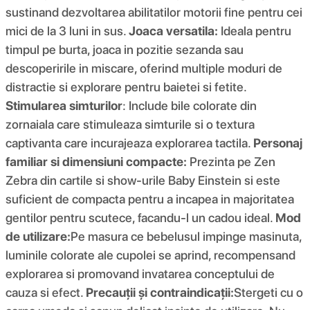
sustinand dezvoltarea abilitatilor motorii fine pentru cei
mici de la 3 luni in sus.
Joaca versatila:
Ideala pentru
timpul pe burta, joaca in pozitie sezanda sau
descoperirile in miscare, oferind multiple moduri de
distractie si explorare pentru baietei si fetite.
Stimularea simturilor
: Include bile colorate din
zornaiala care stimuleaza simturile si o textura
captivanta care incurajeaza explorarea tactila.
Personaj
familiar si dimensiuni compacte:
Prezinta pe Zen
Zebra din cartile si show-urile Baby Einstein si este
suficient de compacta pentru a incapea in majoritatea
gentilor pentru scutece, facandu-l un cadou ideal.
Mod
de utilizare:
Pe masura ce bebelusul impinge masinuta,
luminile colorate ale cupolei se aprind, recompensand
explorarea si promovand invatarea conceptului de
cauza si efect.
Precauții și contraindicații:
Stergeti cu o