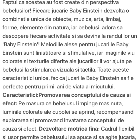
Faptul ca acestea au fost create din perspectiva
bebelusilor! Fiecare jucarie Baby Einstein dezvolta o
combinatie unica de obiecte, muzica, arta, limbaj,
forme, elemente din natura, iar bebelusii adora sa
descopere fiecare activitate si sa devina la randul lor un
'Baby Einstein'! Melodiile alese pentru jucariile Baby
Einstein sunt linistitoare si stimulative, iar imaginile viu
colorate si texturile diferite ale jucariilor ii vor ajuta pe
bebelusi la stimularea vizuala si tactila. Toate aceste
caracteristici unice, fac ca jucariile Baby Einstein sa fie
perfecte pentru primii ani de viata ai micutului.
Caracteristici:
Promovarea conceptului de cauza si
efect:
Pe masura ce bebelusul impinge masinuta,
luminile colorate ale cupolei se aprind, recompensand
explorarea si promovand invatarea conceptului de
cauza si efect.
Dezvoltare motrica fina:
Cadrul flexibil
si usor permite bebelusului sa apuce si sa agite jucaria,