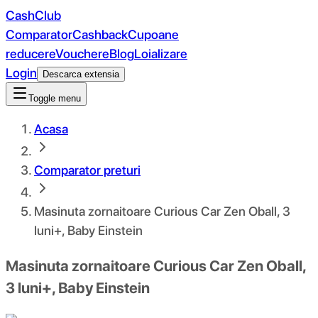
CashClub
Comparator
Cashback
Cupoane
reducere
Vouchere
Blog
Loializare
Login
Descarca extensia
Toggle menu
Acasa
Comparator preturi
Masinuta zornaitoare Curious Car Zen Oball, 3
luni+, Baby Einstein
Masinuta zornaitoare Curious Car Zen Oball,
3 luni+, Baby Einstein