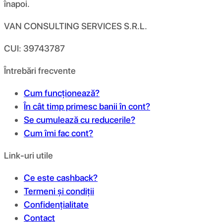
înapoi.
VAN CONSULTING SERVICES S.R.L.
CUI: 39743787
Întrebări frecvente
Cum funcționează?
În cât timp primesc banii în cont?
Se cumulează cu reducerile?
Cum îmi fac cont?
Link-uri utile
Ce este cashback?
Termeni și condiții
Confidențialitate
Contact