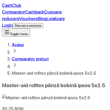
CashClub
Comparator
Cashback
Cupoane
reducere
Vouchere
Blog
Loializare
Login
Descarca extensia
Toggle menu
Acasa
Comparator preturi
Master-aid rolltex pânză bobină ipsos 5x2.5
Master-aid rolltex pânză bobină ipsos 5x2.5
20.25
RON