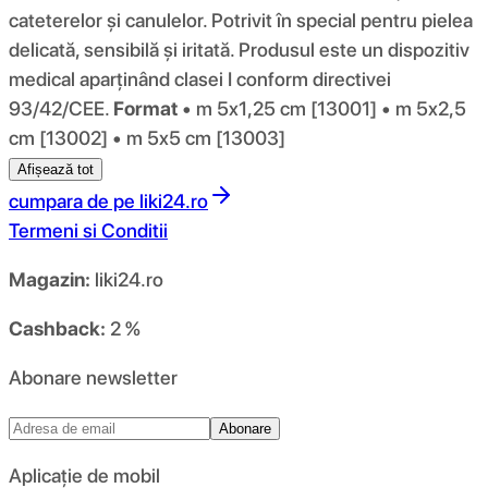
cateterelor și canulelor. Potrivit în special pentru pielea
delicată, sensibilă și iritată. Produsul este un dispozitiv
medical aparținând clasei I conform directivei
93/42/CEE.
Format
• m 5x1,25 cm [13001] • m 5x2,5
cm [13002] • m 5x5 cm [13003]
Afișează tot
cumpara de pe
liki24.ro
Termeni si Conditii
Magazin:
liki24.ro
Cashback:
2 %
Abonare newsletter
Abonare
Aplicație de mobil