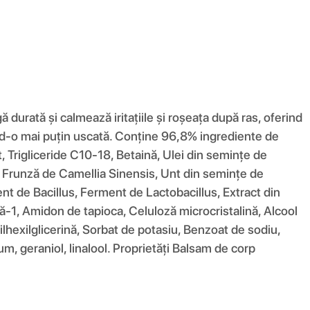
durată și calmează iritațiile și roșeața după ras, oferind
când-o mai puțin uscată. Conține 96,8% ingrediente de
at, Trigliceride C10-18, Betaină, Ulei din semințe de
ua, Frunză de Camellia Sinensis, Unt din semințe de
t de Bacillus, Ferment de Lactobacillus, Extract din
-1, Amidon de tapioca, Celuloză microcristalină, Alcool
lhexilglicerină, Sorbat de potasiu, Benzoat de sodiu,
fum, geraniol, linalool. Proprietăți Balsam de corp