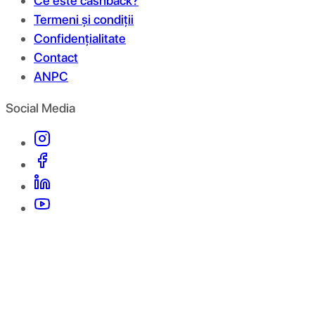
Ce este cashback?
Termeni și condiții
Confidențialitate
Contact
ANPC
Social Media