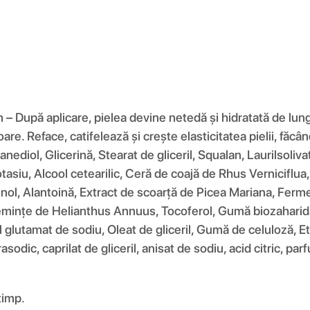
După aplicare, pielea devine netedă și hidratată de lungă 
re. Reface, catifelează și crește elasticitatea pielii, fă
nediol, Glicerină, Stearat de gliceril, Squalan, Laurilsoliv
potasiu, Alcool cetearilic, Ceră de coajă de Rhus Vernicifl
l, Alantoină, Extract de scoarță de Picea Mariana, Fermen
semințe de Helianthus Annuus, Tocoferol, Gumă biozaharidă
glutamat de sodiu, Oleat de gliceril, Gumă de celuloză, Eti
sodic, caprilat de gliceril, anisat de sodiu, acid citric, par
timp.