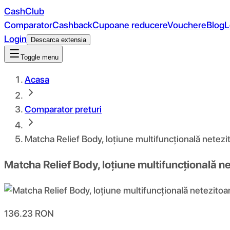
CashClub
Comparator
Cashback
Cupoane reducere
Vouchere
Blog
L
Login
Descarca extensia
Toggle menu
Acasa
Comparator preturi
Matcha Relief Body, loțiune multifuncțională netezi
Matcha Relief Body, loțiune multifuncțională n
136.23
RON