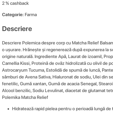
2 %
cashback
Categorie:
Farma
Descriere
Descriere Polemica despre corp cu Matcha Relief Balsam – 
o ușurare. Hrănește și regenerează după expunerea la soa
origine naturală. Ingrediente Apă, Laurat de izoamil, Propa
Camellia Kissi, Proteină de ovăz hidrolizată cu olivil de 
Astrocaryum Tucuma, Estolidă de spumă de luncă, Panteno
sâmburi de Avena Sativa, Hialuronat de sodiu, Ulei din 
fenetilic, Gumă xantan, Gumă de acacia Senegal, Stearoil 
Alcool benzilic, Sodiu Levulinat, diacetat de glutamat tetra
Polemika Matcha Relief
Hidratează rapid pielea pentru o perioadă lungă de 