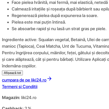
Face pielea hrănită, mai fermă, mai elastică, netedă ș
Calmează iritațiile și roșeața după bărbierit sau epil
Regenerează pielea după expunerea la soare.
Pielea este mai puțin întinsă.
Se absoarbe rapid și nu lasă un strat gras pe piele.
Ingrediente active: Squalan vegetal, Betaină, Ulei de cam
manioc (Tapioca), Ceai Matcha, Unt de Tucuma, Vitamina 
Pentru îngrijirea corpului, mâinilor, feței, gâtului și deco
și care alăptează, cât și pentru bărbați. Utilizare Aplica
îndemâna copiilor.
Afișează tot
cumpara de pe
liki24.ro
Termeni si Conditii
Magazin:
liki24.ro
Cashback:
2 %