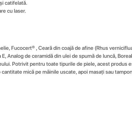
i catifelată.
are cu laser.
elie, Fucocert® , Ceară din coajă de afine (Rhus vernicifl
E, Analog de ceramidă din ulei de spumă de luncă, Boreali
lteului. Potrivit pentru toate tipurile de piele, acest produs
ți o cantitate mică pe mâinile uscate, apoi masați sau tampo