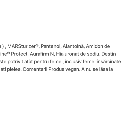
ua ) , MARSturizer®, Pantenol, Alantoină, Amidon de
ne® Protect, Aurafirm N, Hialuronat de sodiu. Destin
 este potrivit atât pentru femei, inclusiv femei însărcinate
nați pielea. Comentarii Produs vegan. A nu se lăsa la