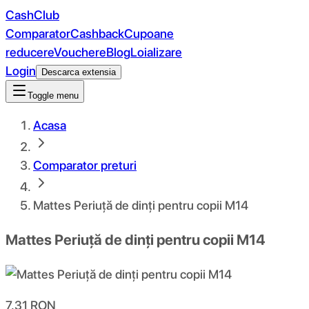
CashClub
Comparator
Cashback
Cupoane
reducere
Vouchere
Blog
Loializare
Login
Descarca extensia
Toggle menu
Acasa
Comparator preturi
Mattes Periuță de dinți pentru copii M14
Mattes Periuță de dinți pentru copii M14
7.31
RON