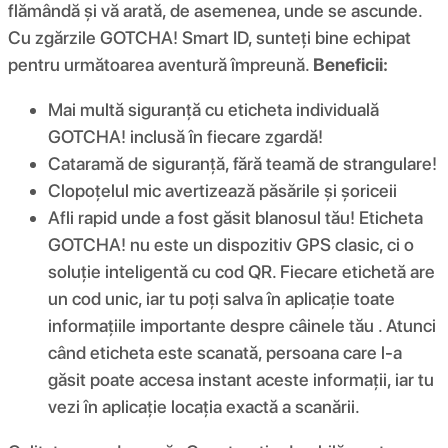
flămândă și vă arată, de asemenea, unde se ascunde.
Cu zgărzile GOTCHA! Smart ID, sunteți bine echipat
pentru următoarea aventură împreună.
Beneficii:
Mai multă siguranță cu eticheta individuală
GOTCHA! inclusă în fiecare zgardă!
Cataramă de siguranță, fără teamă de strangulare!
Clopoțelul mic avertizează păsările și șoriceii
Afli rapid unde a fost găsit blanosul tău! Eticheta
GOTCHA! nu este un dispozitiv GPS clasic, ci o
soluție inteligentă cu cod QR. Fiecare etichetă are
un cod unic, iar tu poți salva în aplicație toate
informațiile importante despre câinele tău . Atunci
când eticheta este scanată, persoana care l-a
găsit poate accesa instant aceste informații, iar tu
vezi în aplicație locația exactă a scanării.