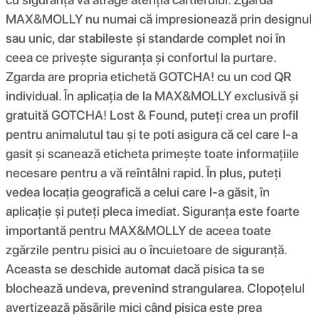
MAX&MOLLY nu numai că impresionează prin designul
sau unic, dar stabileste și standarde complet noi în
ceea ce privește siguranța și confortul la purtare.
Zgarda are propria etichetă GOTCHA! cu un cod QR
individual. În aplicația de la MAX&MOLLY exclusivă și
gratuită GOTCHA! Lost & Found, puteți crea un profil
pentru animalutul tau și te poti asigura că cel care l-a
gasit și scanează eticheta primește toate informațiile
necesare pentru a vă reîntâlni rapid. În plus, puteți
vedea locația geografică a celui care l-a găsit, în
aplicație și puteți pleca imediat. Siguranța este foarte
importantă pentru MAX&MOLLY de aceea toate
zgărzile pentru pisici au o încuietoare de siguranță.
Aceasta se deschide automat dacă pisica ta se
blochează undeva, prevenind strangularea. Clopoțelul
avertizează păsările mici când pisica este prea