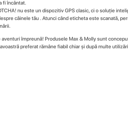
 fi încântat.
OTCHA! nu este un dispozitiv GPS clasic, ci o soluție intel
e despre câinele tău . Atunci când eticheta este scanată, p
nării.
 aventuri împreună! Produsele Max & Molly sunt concepute 
avoastră preferat rămâne fiabil chiar și după multe utiliz