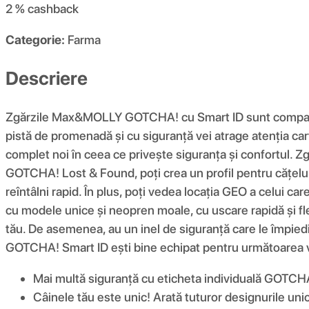
2 %
cashback
Categorie:
Farma
Descriere
Zgărzile Max&MOLLY GOTCHA! cu Smart ID sunt companionul 
pistă de promenadă și cu siguranță vei atrage atenția ca
complet noi în ceea ce privește siguranța și confortul. 
GOTCHA! Lost & Found, poți crea un profil pentru cățelul t
reîntâlni rapid. În plus, poți vedea locația GEO a celui car
cu modele unice și neopren moale, cu uscare rapidă și flex
tău. De asemenea, au un inel de siguranță care le împiedic
GOTCHA! Smart ID ești bine echipat pentru următoarea 
Mai multă siguranță cu eticheta individuală GOTCHA!
Câinele tău este unic! Arată tuturor designurile 