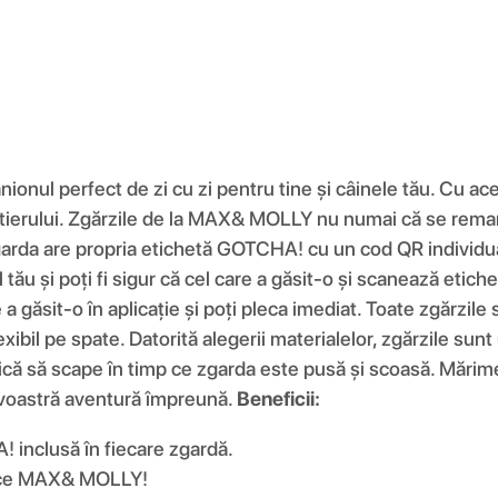
perfect de zi cu zi pentru tine și câinele tău. Cu aceste
rtierului. Zgărzile de la MAX& MOLLY nu numai că se remarc
Zgarda are propria etichetă GOTCHA! cu un cod QR individu
ău și poți fi sigur că cel care a găsit-o și scanează etich
e a găsit-o în aplicație și poți pleca imediat. Toate zgărzil
ibil pe spate. Datorită alegerii materialelor, zgărzile sun
ă să scape în timp ce zgarda este pusă și scoasă. Mărimea e
voastră aventură împreună.
Beneficii:
 inclusă în fiecare zgardă.
unice MAX& MOLLY!