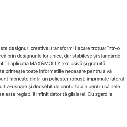
 designuri creative, transformi fiecare trotuar într-o
ă prin designurile lor unice, dar stabilesc și standarde
al. În aplicația MAX&MOLLY exclusivă și gratuită
eta primește toate informațiile necesare pentru a vă
e sunt fabricate dintr-un poliester robust; imprimate lateral
t ultra-ușoare și deosebit de confortabile pentru câinele
ste reglabilă infinit datorită glisierei. Cu zgarzile