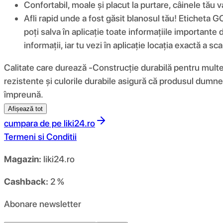
Confortabil, moale și placut la purtare, câinele tău va
Afli rapid unde a fost găsit blanosul tău! Eticheta G
poți salva în aplicație toate informațiile important
informații, iar tu vezi în aplicație locația exactă a sca
Calitate care durează -Construcție durabilă pentru multe
rezistente și culorile durabile asigură că produsul dumne
împreună.
Afișează tot
cumpara de pe
liki24.ro
Termeni si Conditii
Magazin:
liki24.ro
Cashback:
2 %
Abonare newsletter