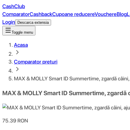
CashClub
Comparator
Cashback
Cupoane reducere
Vouchere
Blog
L
Login
Descarca extensia
Toggle menu
Acasa
Comparator preturi
MAX & MOLLY Smart ID Summertime, zgardă câini, aju
MAX & MOLLY Smart ID Summertime, zgardă câini
75.39
RON