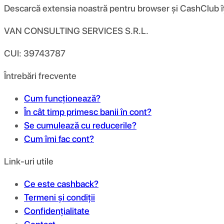
Descarcă extensia noastră pentru browser și CashClub îți d
VAN CONSULTING SERVICES S.R.L.
CUI: 39743787
Întrebări frecvente
Cum funcționează?
În cât timp primesc banii în cont?
Se cumulează cu reducerile?
Cum îmi fac cont?
Link-uri utile
Ce este cashback?
Termeni și condiții
Confidențialitate