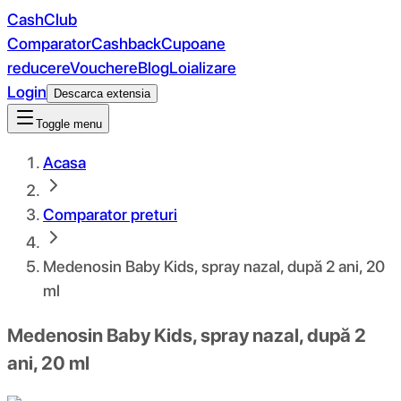
CashClub
Comparator
Cashback
Cupoane
reducere
Vouchere
Blog
Loializare
Login
Descarca extensia
Toggle menu
Acasa
Comparator preturi
Medenosin Baby Kids, spray nazal, după 2 ani, 20
ml
Medenosin Baby Kids, spray nazal, după 2
ani, 20 ml