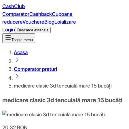
CashClub
Comparator
Cashback
Cupoane
reducere
Vouchere
Blog
Loializare
Login
Descarca extensia
Toggle menu
Acasa
Comparator preturi
medicare clasic 3d tencuială mare 15 bucăți
medicare clasic 3d tencuială mare 15 bucăți
20.32
RON