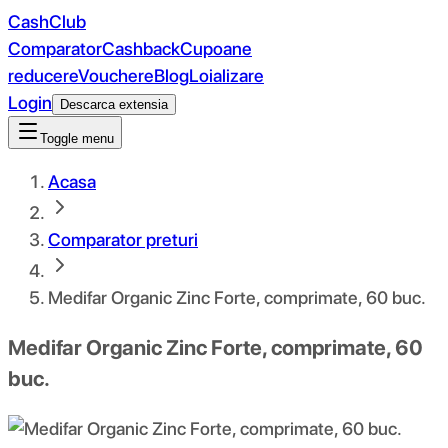
CashClub
Comparator
Cashback
Cupoane
reducere
Vouchere
Blog
Loializare
Login
Descarca extensia
Toggle menu
Acasa
Comparator preturi
Medifar Organic Zinc Forte, comprimate, 60 buc.
Medifar Organic Zinc Forte, comprimate, 60
buc.