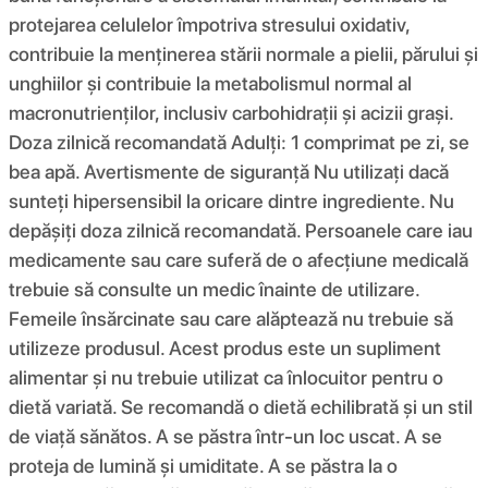
protejarea celulelor împotriva stresului oxidativ,
contribuie la menținerea stării normale a pielii, părului și
unghiilor și contribuie la metabolismul normal al
macronutrienților, inclusiv carbohidrații și acizii grași.
Doza zilnică recomandată Adulți: 1 comprimat pe zi, se
bea apă. Avertismente de siguranță Nu utilizați dacă
sunteți hipersensibil la oricare dintre ingrediente. Nu
depășiți doza zilnică recomandată. Persoanele care iau
medicamente sau care suferă de o afecțiune medicală
trebuie să consulte un medic înainte de utilizare.
Femeile însărcinate sau care alăptează nu trebuie să
utilizeze produsul. Acest produs este un supliment
alimentar și nu trebuie utilizat ca înlocuitor pentru o
dietă variată. Se recomandă o dietă echilibrată și un stil
de viață sănătos. A se păstra într-un loc uscat. A se
proteja de lumină și umiditate. A se păstra la o