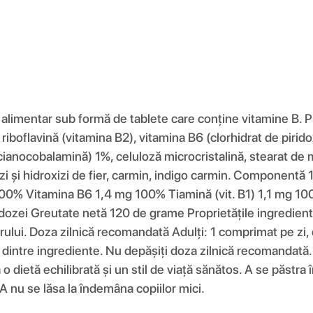
imentar sub formă de tablete care conține vitamine B. Pro
iboflavină (vitamina B2), vitamina B6 (clorhidrat de piridox
ianocobalamină) 1%, celuloză microcristalină, stearat de ma
, oxizi și hidroxizi de fier, carmin, indigo carmin. Compon
100% Vitamina B6 1,4 mg 100% Tiamină (vit. B1) 1,1 mg 100
zei Greutate netă 120 de grame Proprietățile ingredientel
 părului. Doza zilnică recomandată Adulți: 1 comprimat pe zi
are dintre ingrediente. Nu depășiți doza zilnică recomandat
 o dietă echilibrată și un stil de viață sănătos. A se păstra
 nu se lăsa la îndemâna copiilor mici.