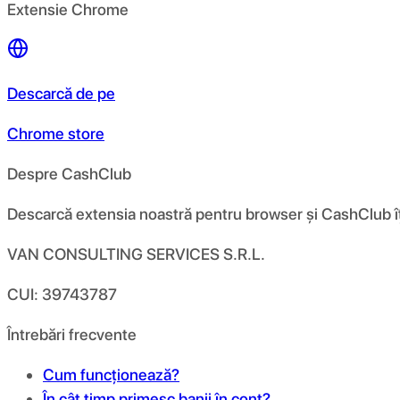
Extensie Chrome
Descarcă de pe
Chrome store
Despre CashClub
Descarcă extensia noastră pentru browser și CashClub îți d
VAN CONSULTING SERVICES S.R.L.
CUI: 39743787
Întrebări frecvente
Cum funcționează?
În cât timp primesc banii în cont?