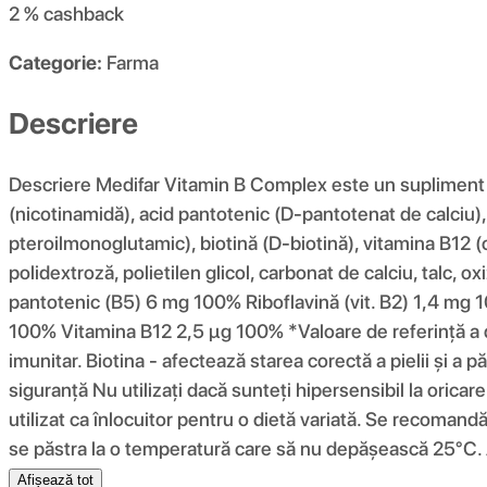
2 %
cashback
Categorie:
Farma
Descriere
Descriere Medifar Vitamin B Complex este un supliment al
(nicotinamidă), acid pantotenic (D-pantotenat de calciu), r
pteroilmonoglutamic), biotină (D-biotină), vitamina B12 (c
polidextroză, polietilen glicol, carbonat de calciu, talc
pantotenic (B5) 6 mg 100% Riboflavină (vit. B2) 1,4 mg 
100% Vitamina B12 2,5 µg 100% *Valoare de referință a do
imunitar. Biotina - afectează starea corectă a pielii și a
siguranță Nu utilizați dacă sunteți hipersensibil la oric
utilizat ca înlocuitor pentru o dietă variată. Se recomandă
se păstra la o temperatură care să nu depășească 25°C. A
Afișează tot