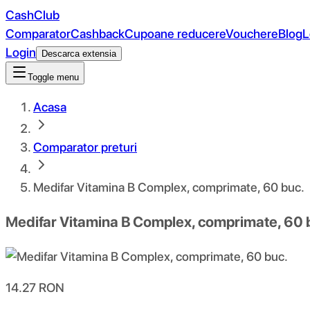
CashClub
Comparator
Cashback
Cupoane reducere
Vouchere
Blog
L
Login
Descarca extensia
Toggle menu
Acasa
Comparator preturi
Medifar Vitamina B Complex, comprimate, 60 buc.
Medifar Vitamina B Complex, comprimate, 60 
14.27
RON