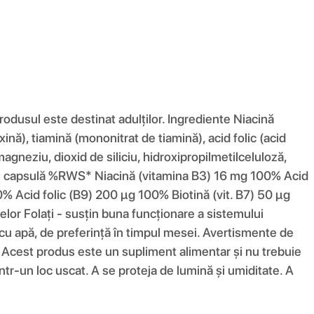
dusul este destinat adulților. Ingrediente Niacină
ină), tiamină (mononitrat de tiamină), acid folic (acid
gneziu, dioxid de siliciu, hidroxipropilmetilceluloză,
entă 1 capsulă %RWS* Niacină (vitamina B3) 16 mg 100% Acid
% Acid folic (B9) 200 µg 100% Biotină (vit. B7) 50 µg
or Folați - susțin buna funcționare a sistemului
, cu apă, de preferință în timpul mesei. Avertismente de
ă. Acest produs este un supliment alimentar și nu trebuie
 într-un loc uscat. A se proteja de lumină și umiditate. A