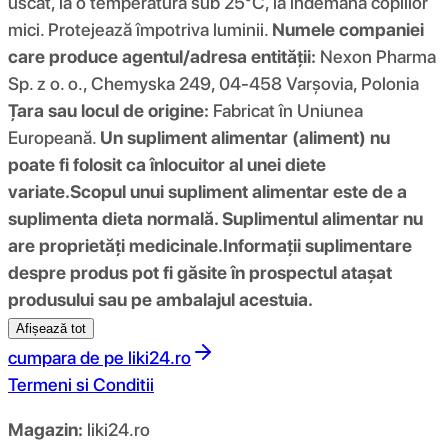
uscat, la o temperatura sub 25°C, la indemana copiilor
mici. Protejează împotriva luminii.
Numele companiei
care produce agentul/adresa entității:
Nexon Pharma
Sp. z o. o., Chemyska 249, 04-458 Varşovia, Polonia
Țara sau locul de origine:
Fabricat în Uniunea
Europeană.
Un supliment alimentar (aliment) nu
poate fi folosit ca înlocuitor al unei diete
variate.
Scopul unui supliment alimentar este de a
suplimenta dieta normală. Suplimentul alimentar nu
are proprietăți medicinale.
Informații suplimentare
despre produs pot fi găsite în prospectul atașat
produsului sau pe ambalajul acestuia.
Afișează tot
cumpara de pe
liki24.ro
Termeni si Conditii
Magazin:
liki24.ro