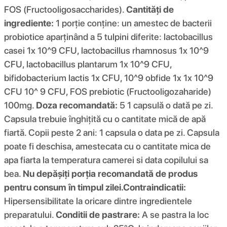
FOS (Fructooligosaccharides).
Cantități de
ingrediente:
1 porție conține: un amestec de bacterii
probiotice aparținând a 5 tulpini diferite: lactobacillus
casei 1x 10^9 CFU, lactobacillus rhamnosus 1x 10^9
CFU, lactobacillus plantarum 1x 10^9 CFU,
bifidobacterium lactis 1x CFU, 10^9 obfide 1x 1x 10^9
CFU 10^ 9 CFU, FOS prebiotic (Fructooligozaharide)
100mg.
Doza recomandată:
5 1 capsulă o dată pe zi.
Capsula trebuie înghițită cu o cantitate mică de apă
fiartă. Copii peste 2 ani: 1 capsula o data pe zi. Capsula
poate fi deschisa, amestecata cu o cantitate mica de
apa fiarta la temperatura camerei si data copilului sa
bea.
Nu depășiți porția recomandată de produs
pentru consum în timpul zilei.
Contraindicatii:
Hipersensibilitate la oricare dintre ingredientele
preparatului.
Conditii de pastrare:
A se pastra la loc