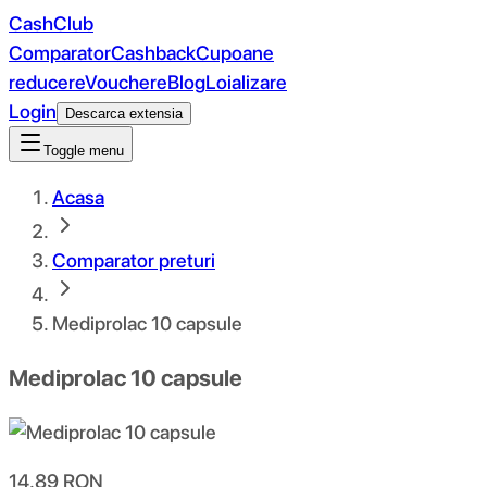
CashClub
Comparator
Cashback
Cupoane
reducere
Vouchere
Blog
Loializare
Login
Descarca extensia
Toggle menu
Acasa
Comparator preturi
Mediprolac 10 capsule
Mediprolac 10 capsule
14.89
RON