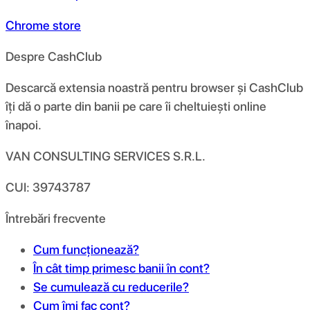
Chrome store
Despre CashClub
Descarcă extensia noastră pentru browser și CashClub
îți dă o parte din banii pe care îi cheltuiești online
înapoi.
VAN CONSULTING SERVICES S.R.L.
CUI: 39743787
Întrebări frecvente
Cum funcționează?
În cât timp primesc banii în cont?
Se cumulează cu reducerile?
Cum îmi fac cont?